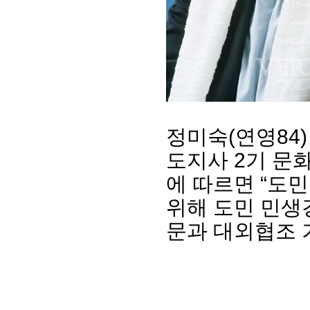
정미숙(연영84
도지사 2기 문
회장 인사말
이사장 인사말
에 따르면 “도
총동창회
상임위원회
임원 현황
모교 소
위해 도민 민생
감사
연혁·사업실적
지부·지
연혁
역대 이사장
언론에 
문과 대외협조 
역대회장
정관
동창회
회칙
결산 공시
포토뉴
회장 및 감사 선임규정
기부금
영상갤
찾아오시는 길