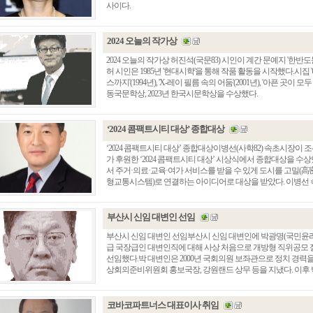
사이다.
2024 오늘의 작가상
2024 오늘의 작가상 허진석(국문83) 시인이 계간 문예지 '한반
허 시인은 1985년 '현대시학'을 통해 작품 활동을 시작했다.
스까지'(1994년), 'X-레이 필름 속의 어둠'(2001년), '아픈 곳이 
동국문학상, 2023년 한국시문학상을 수상했다.
‘2024 콤팩트시티 대상’ 종합대상
‘2024 콤팩트시티 대상’ 종합대상이병선(사학82) 속초시장
가 후원한 ‘2024 콤팩트시티 대상’ 시상식에서 종합대상을 수상
서 주거·의료·교육·여가 서비스를 받을 수 있게 도시를 고밀(高密)
형교통시스템)로 연결하는 아이디어로 대상을 받았다. 이병선 속초시
부산시 신임 대변인 선임
부산시 신임 대변인 선임부산시 신임 대변인에 박광명(국민윤리8
급 국장급인 대변인직에 대해 사상 처음으로 개방형 직위공모 
선임했다.박 대변인은 2000년 국회의원 보좌관으로 정치 경력을
상회의준비위원회 홍보국장, 강원랜드 상무 등을 지냈다. 이후 박 시
코바코파트너스 대표이사 취임