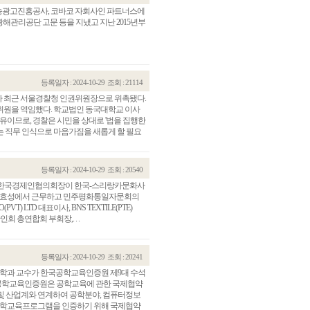
송광고진흥공사, 코바코 자회사인 파트너스에
해관리공단 고문 등을 지냈고 지난 2015년부
등록일자 : 2024-10-29
조회 : 21114
가 최근 서울경찰청 인권위원장으로 위촉됐다.
원을 역임했다. 학교법인 동국대학교 이사
유이므로, 경찰은 시민을 상대로 '법을 집행한
는 직무 인식으로 마음가짐을 새롭게 할 필요
등록일자 : 2024-10-29
조회 : 20540
카 한국경제인협의회장이 한국-스리랑카문화사
회사 효성에서 근무하고 민주평화통일자문회의
) LTD 대표이사, BNS TEXTILE(PTE)
회 총연합회 부회장,. . .
등록일자 : 2024-10-29
조회 : 20241
학과 교수가 한국공학교육인증원 제9대 수석
.한국공학교육인증원은 공학교육에 관한 국제협약
및 산업계와 연계하여 공학분야, 컴퓨터정보
 공학교육프로그램을 인증하기 위해 국제협약