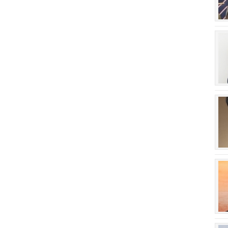
회장 인사말
이사장 인사말
상임위원회
임원 현황
감사
연혁·사업실적
연혁
역대 이사장
역대회장
정관
회칙
결산 공시
회장 및 감사 선임규정
기부금
찾아오시는 길