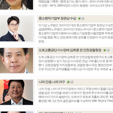
체험담을 기록한 <함께 읽기는 힘이 세다>, 유라시아에 대한 
아 견문> 3부작, 2000여장의 사진이 동원된 <라이선스LP 연대기. .
중소벤처기업부 장관상 수상
이기섭 노무법인 코리아인 대표 중소벤처기업부 장관상 수상
섭(법학99) 노무법인 코리아인 대표(노무사)가 중소벤처기업부 
중소벤처기업연수원에서 (사)중소기업융합서울연합회 주최로 열린
디지털 융합·혁신·성장 등에 대한 공로를 인정받아 수상의 영
운영. . .
도로교통공단 이사장에 김희중 전 인천경찰청장
도로교통공단 이사장에 김희중 전 인천경찰청장한국도로교통공
장이 임명됐다. 임기 3년.김 이사장은 전남 구례 출신으로 동국
총동창회 소식
동문동정
회
했다. 강원경찰청 자치경찰부장, 경찰청 형사국장, 행정안전부 
으로 31년간의 공직생활을 마쳤다.김 이사장은 주요 과제로 ▲교통
모교 소식
동국의 창
장
지부·지회 소식
동국인 인터뷰
자
언론에 비친 동국
경조사
나의 인생, 나의 야구
동창회보
이달의 시
나의 인생, 나의 야구야구장에서 자라고 무등산에서 철들다김성한(
포토뉴스
생을 담은 자서전을 펴냈다.프로야구 원년에 투수와 타자를 겸하
해태 타이거즈의 팔방미인. 프로야구 최초로 20홈런-20도루, 3
영상갤러리
홈런왕 3회, 5년 연속 골든글러브를 수상하며 1980~90년대 V9에 빛