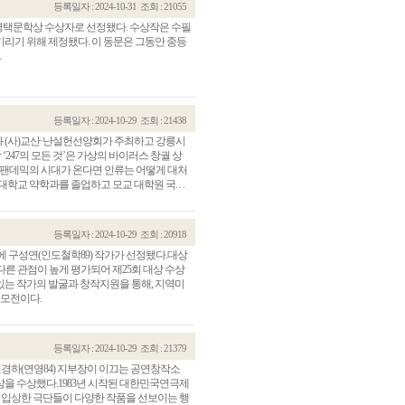
등록일자 : 2024-10-31
조회 : 21055
전영택문학상 수상자로 선정됐다. 수상작은 수필
 기리기 위해 제정됐다. 이 동문은 그동안 중등
.
등록일자 : 2024-10-29
조회 : 21438
 (사)교산·난설헌선양회가 주최하고 강릉시
247의 모든 것’은 가상의 바이러스 창궐 상
 팬데믹의 시대가 온다면 인류는 어떻게 대처
교 약학과를 졸업하고 모교 대학원 국. . .
등록일자 : 2024-10-29
조회 : 20918
 구성연(인도철학89) 작가가 선정됐다.대상
른 관점이 높게 평가되어 제25회 대상 수상
는 작가의 발굴과 창작지원을 통해, 지역미
공모전이다.
등록일자 : 2024-10-29
조회 : 21379
경하(연영84) 지부장이 이끄는 공연창작소
상을 수상했다.1983년 시작된 대한민국연극제
서 입상한 극단들이 다양한 작품을 선보이는 행