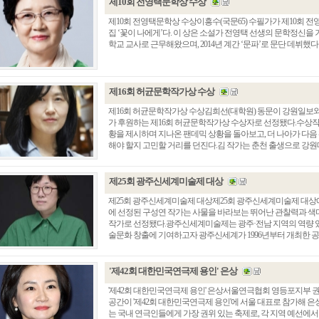
제10회 전영택문학상 수상
제10회 전영택문학상 수상이흥수(국문65) 수필가가 제10회 
집 ‘꽃이 나에게’다. 이 상은 소설가 전영택 선생의 문학정신을
학교 교사로 근무해왔으며, 2014년 계간 ‘문파’로 문단 데뷔했다
제16회 허균문학작가상 수상
제16회 허균문학작가상 수상김희선(대학원) 동문이 강원일보와
가 후원하는 제16회 허균문학작가상 수상자로 선정됐다.수상작 ‘
황을 제시하며 지나온 팬데믹 상황을 돌아보고, 더 나아가 다음
해야 할지 고민할 거리를 던진다.김 작가는 춘천 출생으로 강원대학
제25회 광주신세계미술제 대상
제25회 광주신세계미술제 대상제25회 광주신세계미술제 대상에
에 선정된 구성연 작가는 사물을 바라보는 뛰어난 관찰력과 색다
작가로 선정됐다.광주신세계미술제는 광주·전남 지역의 역량 있
술문화 창출에 기여하고자 광주신세계가 1996년부터 개최한 
'제42회 대한민국연극제 용인' 은상
'제42회 대한민국연극제 용인' 은상서울연극협회 영등포지부 권
공간이 '제42회 대한민국연극제 용인'에 서울 대표로 참가해 은
는 국내 연극인들에게 가장 권위 있는 축제로, 각 지역 예선에