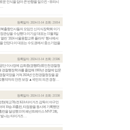
새로운 인식을 담아 큰 반향을 일으킨 <유라시
 .
등록일자 : 2024-11-14
조회 : 21014
전북출향인사들의 모임인 신지식장학회 이기
장관상을 수상했다.이기섭 대표는 11월 8일
 ‘2024 서울융합교류 플라자’ 행사에서
광을 안았다.이 대표는 수도권에서 중소기업을
등록일자 : 2024-11-14
조회 : 21506
단 이사장에 김희중(경행85) 前인천경찰청
대 경찰행정학과를 졸업해 1993년 경찰에 입문
관건립기금 기부자
공지사항
경찰국장을 거쳐 2024년 인천경찰청장을 끝
약자의 안전 보장 ▲국민의 의견 경청 . . .
학발전기금 기부자
자유게시판
랑스러운 동국인
회비·장학기금 안내
연락처 수정
등록일자 : 2024-11-14
조회 : 21530
동국의료원 혜택
체교78) 전 KIA 타이거즈 감독이 야구인
만해마을 할인 혜택
며 10승-10홈런, 타점왕을 동시에 기록했던
0홈런을 달성했으며 페넌트레이스 MVP 2회,
지부지회 링크
나는 타이거즈 . . .
동문기업 링크