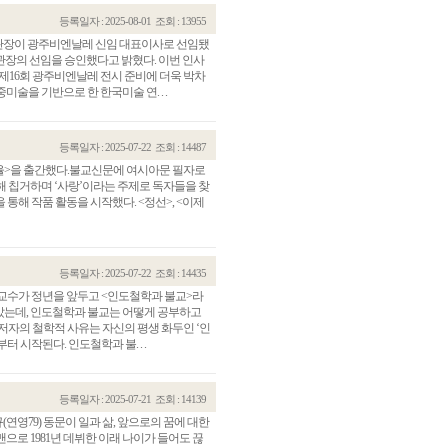
등록일자 : 2025-08-01
조회 : 13955
관장이 광주비엔날레 신임 대표이사로 선임됐
 관장의 선임을 승인했다고 밝혔다. 이번 인사
6 제16회 광주비엔날레 전시 준비에 더욱 박차
술을 기반으로 한 한국미술 연. . .
등록일자 : 2025-07-22
조회 : 14487
환율>을 출간했다.불교신문에 여시아문 필자로
해 칩거하며 ‘사랑’이라는 주제로 독자들을 찾
 통해 작품 활동을 시작했다. <정선>, <이제
등록일자 : 2025-07-22
조회 : 14435
 교수가 정년을 앞두고 <인도철학과 불교>라
담았는데, 인도철학과 불교는 어떻게 공부하고
저자의 철학적 사유는 자신의 평생 화두인 ‘인
시작된다. 인도철학과 불. . .
등록일자 : 2025-07-21
조회 : 14139
연영79) 동문이 일과 삶, 앞으로의 꿈에 대한
맨으로 1981년 데뷔한 이래 나이가 들어도 끊