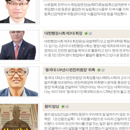
사료협회 전무이사 취임방문진(농학87) 前농림축산검역본부 
취임했다.방 동문은 졸업한 뒤 농림축산식품부 각 부서를 거쳐
림축산검역본부 위험관리과장·식물검역과장 등을 역임했다.
대한행정사회 제3대 회장
대한행정사회 제3대 회장윤승규(법학87) 모교 법무대학원 특
다. 임기는 2년이다.대한행정사회는 행정사법 제26조에 따라 설
정제도의 건전한 발전을 목적으로 활동하고 있다. 현재 전국적으
이 중 1만 2천여 명이 현업에서 활발히 활동하고 있다.윤 동문은 
'동국대 120년사 편찬위원장' 위촉
'동국대 120년사 편찬위원장' 위촉양홍석(사학81) 사학과 교수
발자취를 재조명하는 편찬위원장에 위촉됐다.윤재웅 총장은 양홍
원장' 위촉장을 전달하며 “120년이라는 역사가 있는 대학이라는
다는 의미"라며 "동국대가 민족대학으로서 1,700년 한국 불교 전통
왕의 밥상
왕의 밥상김진섭(사학81) 동문이 우리에게 잘 알려지지 않은 
책은 《조선왕조실록》의 자료를 바탕으로 수라와 긴밀하게 연
리했다. 수라와 조선의 역사를 연결 짓는 일은 절대 권력자였던
던 궁궐에서 나라 살림을 어떻게 요리했는지 살펴보는 과정이기도