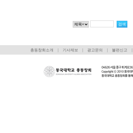
총동창회소개
|
기사제보
|
광고문의
|
불편신고
|
회장 인사말
이사장 인사말
총동창회
상임위원회
임원 현황
모교 소
감사
연혁·사업실적
지부·지
연혁
역대 이사장
언론에 
역대회장
정관
동창회
회칙
결산 공시
포토뉴
회장 및 감사 선임규정
기부금
영상갤
찾아오시는 길