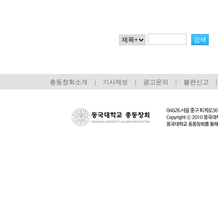
총동창회소개
|
기사제보
|
광고문의
|
불편신고
|
회장 인사말
이사장 인사말
총동창회
상임위원회
임원 현황
모교 소
감사
연혁·사업실적
지부·지
연혁
역대 이사장
언론에 
역대회장
정관
동창회
회칙
결산 공시
포토뉴
회장 및 감사 선임규정
기부금
영상갤
찾아오시는 길