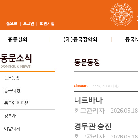
alumnus
632개(5/91페이지)
니르바나
최고관리자
2026.05.18
|
경무관 승진
최고관리자
2026.05.18
|