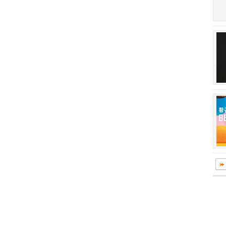
회장 인사말
이사장 인사말
상임위원회
임원 현황
감사
연혁·사업실적
연혁
역대 이사장
역대회장
정관
회칙
결산 공시
회장 및 감사 선임규정
기부금
찾아오시는 길