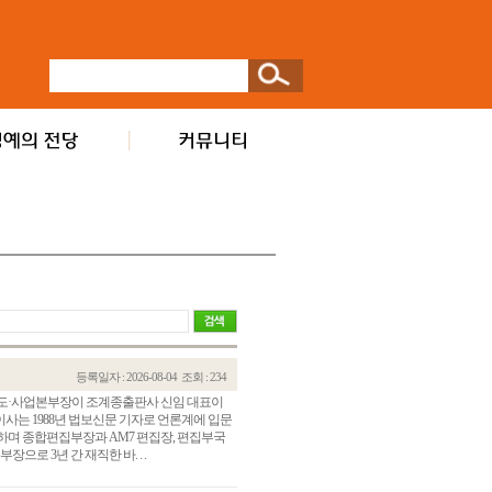
등록일자 : 2026-08-04
조회 : 234
 보도·사업본부장이 조계종출판사 신임 대표이
표이사는 1988년 법보신문 기자로 언론계에 입문
무하며 종합편집부장과 AM7 편집장, 편집부국
으로 3년 간 재직한 바. . .