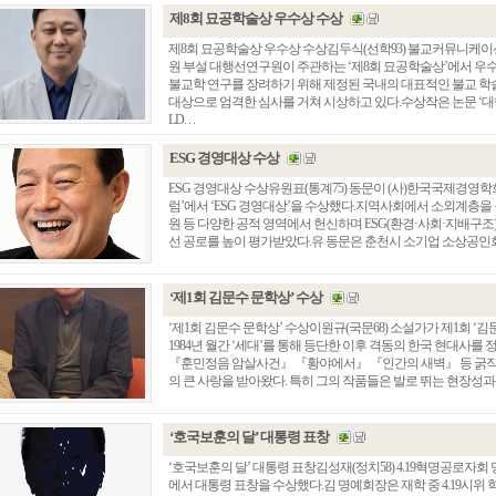
제8회 묘공학술상 우수상 수상
제8회 묘공학술상 우수상 수상김두식(선학93) 불교커뮤니케
원 부설 대행선연구원이 주관하는 ‘제8회 묘공학술상’에서 우
불교학 연구를 장려하기 위해 제정된 국내의 대표적인 불교 학
대상으로 엄격한 심사를 거쳐 시상하고 있다.수상작은 논문 ‘대
LD. . .
ESG 경영대상 수상
ESG 경영대상 수상유원표(통계75) 동문이 (사)한국국제경영학회
럼’에서 ‘ESG 경영대상’을 수상했다.지역사회에서 소외계층을 
원 등 다양한 공적 영역에서 헌신하며 ESG(환경·사회·지배구조)
선 공로를 높이 평가받았다.유 동문은 춘천시 소기업 소상공인회 
‘제1회 김문수 문학상’ 수상
‘제1회 김문수 문학상’ 수상이원규(국문68) 소설가가 제1회 ‘
1984년 월간 ‘세대’를 통해 등단한 이후 격동의 한국 현대사
『훈민정음 암살사건』 『황야에서』 『인간의 새벽』 등 굵직
의 큰 사랑을 받아왔다. 특히 그의 작품들은 발로 뛰는 현장성과 깊
‘호국보훈의 달’ 대통령 표창
‘호국보훈의 달’ 대통령 표창김성재(정치58) 4.19혁명공로자회
에서 대통령 표창을 수상했다.김 명예회장은 재학 중 4.19시위