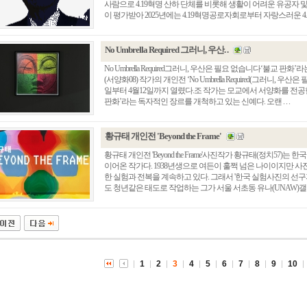
사람으로 4.19혁명 산하 단체를 비롯해 생활이 어려운 유공자 및 
이 평가받아 2025년에는 4.19혁명공로자회로부터 자랑스러운 4.19인
No Umbrella Required 그러니, 우산. .
No Umbrella Required그러니, 우산은 필요 없습니다‘불교
(서양화08) 작가의 개인전 ‘No Umbrella Required(그러니,
일부터 4월12일까지 열렸다.조 작가는 모교에서 서양화를 전공
판화’라는 독자적인 장르를 개척하고 있는 신예다. 오랜 . . .
황규태 개인전 'Beyond the Frame'
황규태 개인전 'Beyond the Frame'사진작가 황규태(정치5
이어온 작가다. 1938년생으로 여든이 훌쩍 넘은 나이이지만 
총동창회 소식
동문동정
회
한 실험과 전복을 계속하고 있다. 그래서 '한국 실험사진의 선구
도 청년같은 태도로 작업하는 그가 서울 서초동 유나(UNAW)갤러리
모교 소식
동국의 창
장
지부·지회 소식
동국인 인터뷰
자
언론에 비친 동국
경조사
동창회보
이달의 시
포토뉴스
1
2
3
4
5
6
7
8
9
10
영상갤러리