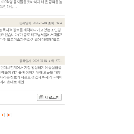
4.19혁명 동지들을 뒷바라지 해 온 공적을 높
 대상. . .
등록일자 : 2026-05-18
조회 : 3694
 판화’라는 독자적 장르를 개척해나가고 있는 조민경
 우산은 필요 없습니다)’가 종로 해프닝서울에서 3월27
한 뒤 불교미술과 판화 기법에 매료돼 ‘불교
등록일자 : 2026-05-18
조회 : 3791
7)는 한국 현대사진계에서 가장 왕성하게 예술실험을
사진예술의 경계를 확장하기 위해 오늘도 다양
관건립기금 기부자
공지사항
자'라는 칭호가 저절로 생겼다. 87세의 나이에
 초대로 개인. . .
학발전기금 기부자
자유게시판
랑스러운 동국인
회비·장학기금 안내
연락처 수정
동국의료원 혜택
만해마을 할인 혜택
지부지회 링크
동문기업 링크