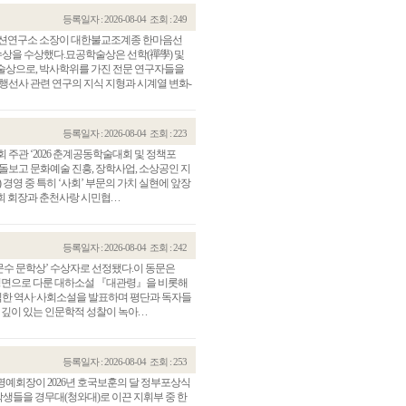
등록일자 : 2026-08-04
조회 : 249
이션연구소 소장이 대한불교조계종 한마음선
수상을 수상했다.묘공학술상은 선학(禪學) 및
술상으로, 박사학위를 가진 전문 연구자들을
행선사 관련 연구의 지식 지형과 시계열 변화-
등록일자 : 2026-08-04
조회 : 223
 주관 ‘2026 춘계공동학술대회 및 정책포
돌보고 문화예술 진흥, 장학사업, 소상공인 지
 경영 중 특히 ‘사회’ 부문의 가치 실현에 앞장
회장과 춘천사랑 시민협. . .
등록일자 : 2026-08-04
조회 : 242
김문수 문학상’ 수상자로 선정됐다.이 동문은
를 정면으로 다룬 대하소설 『대관령』을 비롯해
한 역사·사회소설을 발표하며 평단과 독자들
이 있는 인문학적 성찰이 녹아. . .
등록일자 : 2026-08-04
조회 : 253
 명예회장이 2026년 호국보훈의 달 정부포상식
 학생들을 경무대(청와대)로 이끈 지휘부 중 한