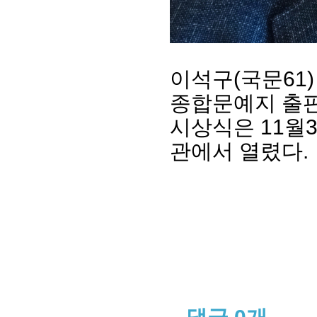
이석구(국문61
종합문예지 출
시상식은 11월
관에서 열렸다.