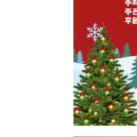
회장 인사말
이사장 인사말
총동창회
상임위원회
임원 현황
모교 소
감사
연혁·사업실적
지부·지
연혁
역대 이사장
언론에 
역대회장
정관
동창회
회칙
결산 공시
포토뉴
회장 및 감사 선임규정
기부금
영상갤
찾아오시는 길