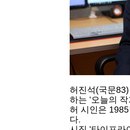
회장 인사말
이사장 인사말
총동창회
상임위원회
임원 현황
모교 소
감사
연혁·사업실적
허진석(국문83)
지부·지
연혁
역대 이사장
언론에 
하는 '오늘의 작
역대회장
정관
동창회
회칙
결산 공시
포토뉴
허 시인은 198
회장 및 감사 선임규정
기부금
영상갤
다.
찾아오시는 길
시집 '타이프라