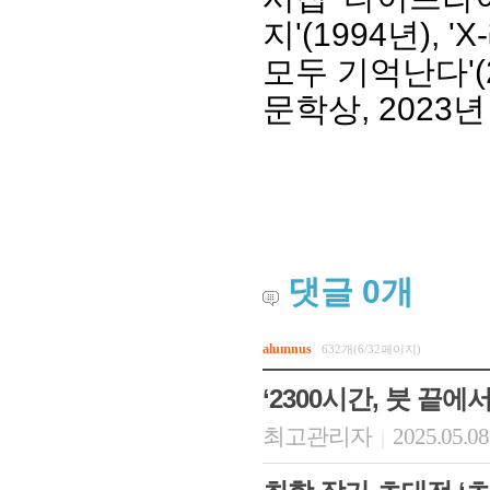
지'(1994년), 
모두 기억난다'(
문학상, 202
댓글
0
개
alumnus
632개(6/32페이지)
‘2300시간, 붓 끝에
최고관리자
2025.05.08
|