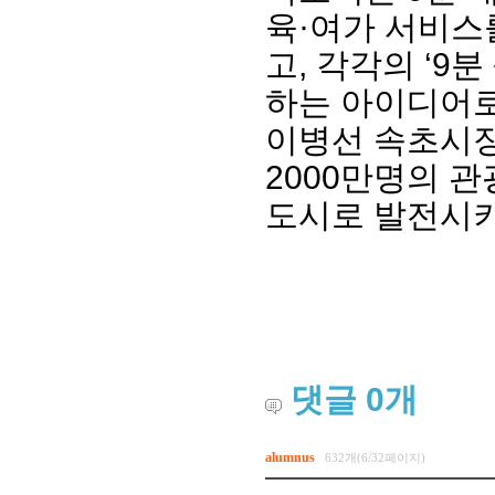
육·여가 서비스
고, 각각의 ‘9
하는 아이디어로
이병선 속초시장
2000만명의 
도시로 발전시키
댓글
0
개
alumnus
632개(6/32페이지)