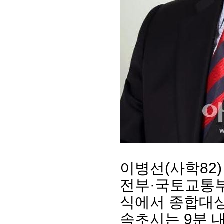
회장 인사말
이사장 인사말
총동창회
상임위원회
임원 현황
모교 소
감사
연혁·사업실적
지부·지
연혁
역대 이사장
언론에 
이병선(사학82
역대회장
정관
동창회
전부·국토교통부가
회칙
결산 공시
포토뉴
회장 및 감사 선임규정
기부금
영상갤
식에서 종합대상
찾아오시는 길
속초시는 9분 