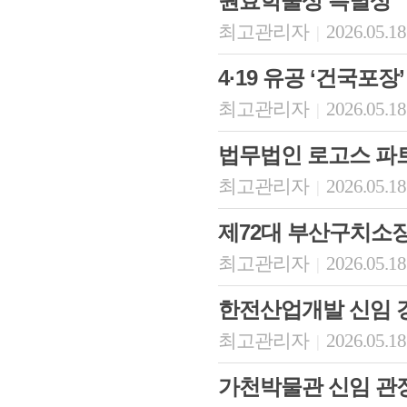
원효학술상 특별상
최고관리자
2026.05.18
|
4·19 유공 ‘건국포장
최고관리자
2026.05.18
|
법무법인 로고스 파
최고관리자
2026.05.18
|
제72대 부산구치소
최고관리자
2026.05.18
|
한전산업개발 신임
최고관리자
2026.05.18
|
가천박물관 신임 관