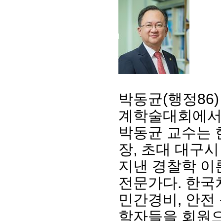
박동균(행정86
계학술대회에서
박동균 교수는
장, 초대 대구
지낸 경찰학 이
전문가다. 한국
민간경비, 안전
학자들을 회원으