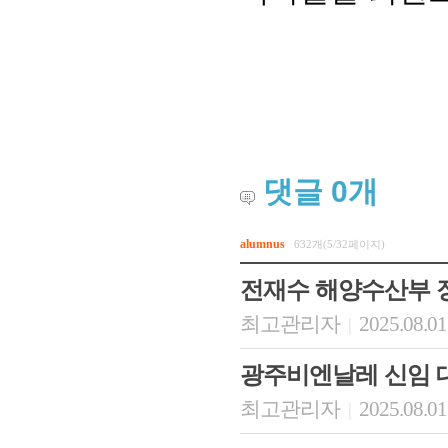
댓글
0
개
alumnus
632개(5/32페이지)
회장 인사말
이사장 인사말
총동창회
상임위원회
임원 현황
모교 소
전재수 해양수산부 
감사
연혁·사업실적
지부·지
최고관리자
2025.08.01
|
연혁
역대 이사장
언론에 
역대회장
정관
동창회
회칙
결산 공시
포토뉴
광주비엔날레 신임 
회장 및 감사 선임규정
기부금
영상갤
최고관리자
2025.08.01
|
찾아오시는 길