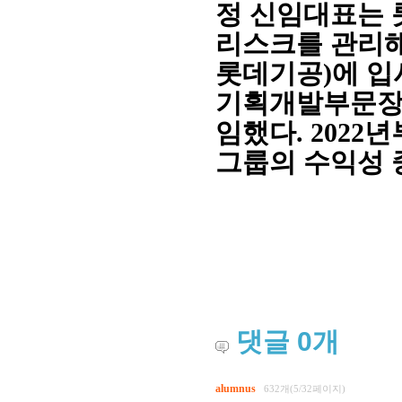
정 신임대표는 
리스크를 관리해
롯데기공)에 입
기획개발부문장,
임했다. 202
그룹의 수익성 
회장 인사말
이사장 인사말
총동창회
상임위원회
임원 현황
모교 소
감사
연혁·사업실적
지부·지
연혁
역대 이사장
언론에 
역대회장
정관
동창회
회칙
결산 공시
포토뉴
댓글
0
개
회장 및 감사 선임규정
기부금
영상갤
찾아오시는 길
alumnus
632개(5/32페이지)