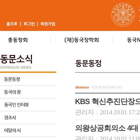
alumnus
632개(30/32페이지)
KBS 혁신추진단장
관리자
2014.10.01 17:
|
의왕상공회의소 4대
관리자
2014.10.01 11:
|