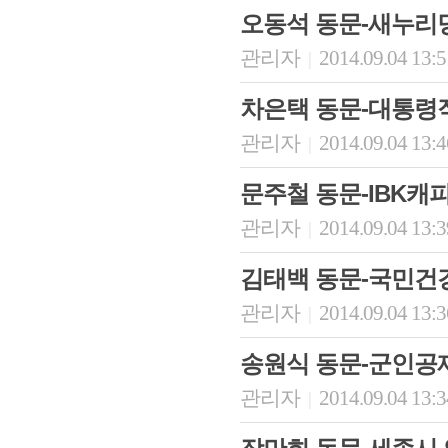
오동석 동문-새누리
관리자
2014.09.04 13:
|
차은택 동문-대통령
관리자
2014.09.04 13:
|
문주철 동문-IBK캐
관리자
2014.09.04 13:
|
회장 인사말
이사장 인사말
총동창회
김태백 동문-국민건
상임위원회
임원 현황
모교 소
감사
연혁·사업실적
지부·지
관리자
2014.09.04 13:
|
연혁
역대 이사장
언론에 
역대회장
정관
동창회
송원식 동문-군인공제
회칙
결산 공시
포토뉴
회장 및 감사 선임규정
기부금
영상갤
관리자
2014.09.04 13:
|
찾아오시는 길