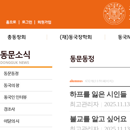
alumnus
632개(11/91페이지)
하프를 잃은 시인들
최고관리자
2025.11.13
|
불교를 알고 싶어요
최고관리자
2025.11.13
|