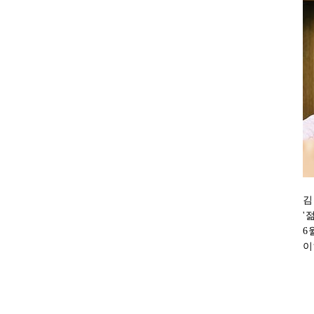
김
'
6
이