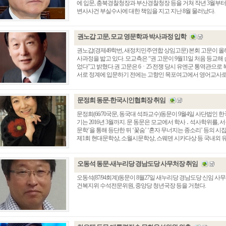
에 입문, 충북경찰청장과 부산경찰청장 등을 거쳐 작년 3월부
변사사건 부실수사에 대한 책임을 지고 지난 8월 물러났다.
권노갑 고문, 모교 영문학과 박사과정 입학
권노갑(경제49학번, 새정치민주연합 상임고문) 본회 고문이 
사과정을 밟고 있다. 모교측은 “권 고문이 9월11일 처음 등교
었다”고 밝혔다.권 고문은 6ㆍ25 전쟁 당시 유엔군 통역관으로 복
서로 정계에 입문하기 전에는 고향인 목포여고에서 영어교사로 3년 
문정희 동문-한국시인협회장 취임
문정희(66/70국문, 동국대 석좌교수)동문이 9월4일 사단법인 
기는 2016년 3월까지. 문 동문은 모교에서 학사 ․ 석사학위를, 
총동창회 소식
동문동정
회
문학’을 통해 등단한 뒤 ‘꽃숨’ ‘혼자 무너지는 종소리’ 등의 시
제1회 현대문학상, 소월시문학상, 스웨덴 시카다상 등 국내외 유수의 
모교 소식
동국의 창
장
지부·지회 소식
동국인 인터뷰
자
언론에 비친 동국
경조사
오동석 동문-새누리당 경남도당 사무처장 취임
동창회보
이달의 시
오동석(87/94회계)동문이 8월27일 새누리당 경남도당 신임 
포토뉴스
건복지위 수석전문위원, 중앙당 청년국장 등을 거쳤다.
영상갤러리