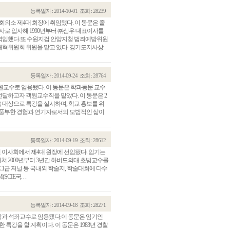
등록일자 : 2014-10-01
조회 : 28239
공회의소 제4대 회장에 취임됐다. 이 동문은 졸
사로 입사해 1990년부터 ㈜삼우 대표이사를
역임했다.또 수원지검 안양지청 범죄예방위원
원회 위원을 맡고 있다. 경기도지사상. . .
등록일자 : 2014-09-24
조회 : 28764
객원교수로 임용됐다. 이 동문은 학과동문 교수
달하고자 객원교수직을 맡았다. 이 동문은 2
대상으로 특강을 실시하며, 학교 홍보를 위
"풍부한 경험과 연기자로서의 모범적인 삶이
등록일자 : 2014-09-19
조회 : 28612
원 이사회에서 제4대 원장에 선임됐다. 임기는
쳐 2000년부터 3년간 하버드의대 초빙교수를
 SCI급 저널 등 국내외 학술지, 학술대회에 다수
E국. . .
등록일자 : 2014-09-18
조회 : 28271
행정학과 석좌교수로 임용됐다.이 동문은 임기인
특강을 할 계획이다. 이 동문은 1983년 경찰