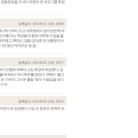
터 경찰청장을 지내다 유병언 전 세모그룹 회장
등록일자 : 2014-09-15
조회 : 28648
올해 2학기부터 모교 대학원에서 영어영문학 박
해 손자뻘 되는 학생들과 함께 대학원 수업을 들
무했고 1963년 고(故) 김대중 전 대통령의 비
동안 재직하는 등 젊. . .
등록일자 : 2014-09-05
조회 : 28727
한국시인협회 제40대 신임 회장에 취임했다. 임
서울여대에서 박사학위를 받았다. 1969년 ‘월간
관건립기금 기부자
공지사항
집과 ‘사색의 그리운 풀밭’ 등의 수필집을 냈다.
. . .
학발전기금 기부자
자유게시판
랑스러운 동국인
회비·장학기금 안내
연락처 수정
등록일자 : 2014-09-04
조회 : 28143
동국의료원 혜택
사무처장으로 임명됐다.신임 오 동문은 정책위 보
만해마을 할인 혜택
지부지회 링크
동문기업 링크