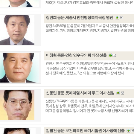
제조)의 제조 3사가 경영효율화 측면에서 통합돼 설립된 회사이다..
장만희 동문-세종시 안전행정복지국장 영전
장만희(88/89행원)동문이 7월24일자로 세종시 안전행정복지
협력과장, 지방행정체제개편지원단, 지방자치발전위원회 행정
이창환 동문-인천 연수구의회 의장 선출
인천시 연수구의회 이창환(80/88경주무역) 동문이 7월초 인천
이 동문은 상장기업에서 수출 업무를 담당했고, 무역회사를 운영
선돼 정치에 입문했고, 3선 의원으로 이번에 의장이 됐다.
신동립 동문-롯데계열 시네마 푸드 이사 선임
신동립(71/74무역) 동문이 롯데그룹 관계사인 시네마푸드 사내
롯데칠성 상무, 호텔롯데 전무, 호텔롯데 면세사업부 대표이사직
데그룹 총괄회장의 장녀이자 전 롯데쇼핑 사장 신영자씨가 최
김필건 동문-보건의료인 국가시험원 이사장에 선출