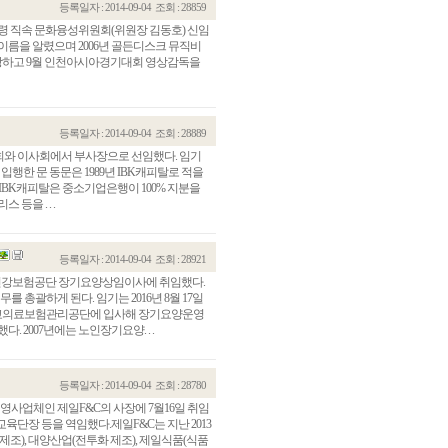
등록일자 : 2014-09-04
조회 : 28859
통령 직속 문화융성위원회(위원장 김동호) 신임
이름을 알렸으며 2006년 골든디스크 뮤직비
수상하고 9월 인천아시아경기대회 영상감독을
등록일자 : 2014-09-04
조회 : 28889
주총회와 이사회에서 부사장으로 선임했다. 임기
에 입행한 문 동문은 1989년 IBK캐피탈로 적을
 IBK캐피탈은 중소기업은행이 100% 지분을
등을 . . .
등록일자 : 2014-09-04
조회 : 28921
 국민건강보험공단 장기요양상임이사에 취임했다.
총괄하게 된다. 임기는 2016년 8월 17일
년 공·교의료보험관리공단에 입사해 장기요양운영
 2007년에는 노인장기요양. . .
등록일자 : 2014-09-04
조회 : 28780
 직영사업체인 제일F&C의 사장에 7월16일 취임
단장 등을 역임했다.제일F&C는 지난 2013
제조), 대양산업(전투화 제조), 제일식품(식품