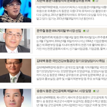
차은택 동문-대통령직속 문화융성위원 위촉
차은택(97/00문예원, 아프리카픽쳐스 대표)동문이8월18일 대
위원으로 위촉됐다.차 동문은 각종 CF와 뮤직비디오 촬영으로 
디오 감독상, 2011년 멜론뮤직어워드 뮤직비디오상을 각각 
맡고 있다. 임기는 2015년 8월18일까지 1년 동안이다.
문주철 동문-IBK캐피탈 부사장 선임
문주철(81/85회계)동문이 8월14일 열린 IBK캐피탈 임시주
는 8월 17일부터 2016년 8월 16일까지다.지난 1984년 기업은행
옮긴 뒤 IB본부장 등을 지내며 벤처투자 전문가로 활약해 왔다.
가진 여신전문금융회사로서, 신기술사업금융, 기업금융, 할부, 리스 
김태백 동문-국민건강보험공단 장기요양상임이사 취임
김태백(84/88경제) 동문이 공개모집 절차를 거쳐 8월18일
장기요양상임이사는 요양운영실과 요양급여실, 요양심사실 업무를 
까지 2년.김 동문은 1984년 공무원으로 공직에 입문해 89
실장과 홍보실장, 광주 및 서울지역본부장 등 주요 보직을 역임했다.
송원식 동문-군인공제회 제일F&C 사장 임명
송원식(94/98행원, 육사35기, 예비역 준장) 동문이 군인공제회
했다. 송 동문은 육군군수사령부 보급처장, 종합군수학교 병참교육
년 1월 1일 군인공제회 산하사업체인 대신기업(군 의류 및 천막 