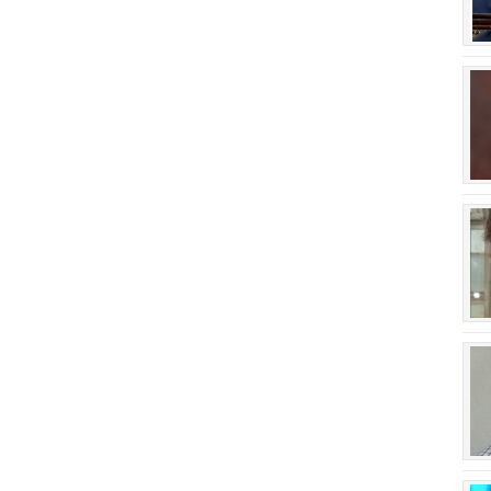
회장 인사말
이사장 인사말
상임위원회
임원 현황
감사
연혁·사업실적
연혁
역대 이사장
역대회장
정관
회칙
결산 공시
회장 및 감사 선임규정
기부금
찾아오시는 길