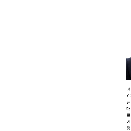
여
Y
류
대
로
이
경