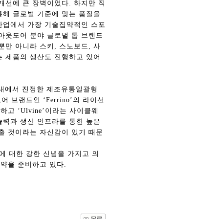
개선에 큰 장벽이었다. 하지만 직
통해 글로벌 기준에 맞는 품질을
류산업에서 가장 기술집약적인 스포
 아웃도어 분야 글로벌 톱 브랜드
뿐만 아니라 스키, 스노보드, 사
는 제품의 생산도 진행하고 있어
국내에서 진정한 제조유통일괄형
 브랜드인 ‘Ferrino’의 라이선
 ‘Ulvine’이라는 사이클웨
술력과 생산 인프라를 통한 높은
관건립기금 기부자
공지사항
출 것이라는 자신감이 있기 때문
학발전기금 기부자
자유게시판
랑스러운 동국인
회비·장학기금 안내
’에 대한 강한 신념을 가지고 의
연락처 수정
도약을 준비하고 있다.
동국의료원 혜택
만해마을 할인 혜택
지부지회 링크
동문기업 링크