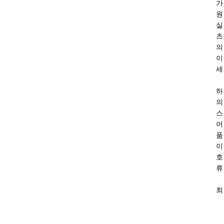
가
원
실
츠
의
이
세
하
의
스
어
회장 인사말
이사장 인사말
품
상임위원회
임원 현황
이
감사
연혁·사업실적
호
연혁
역대 이사장
류
역대회장
정관
회칙
결산 공시
최
회장 및 감사 선임규정
기부금
찾아오시는 길