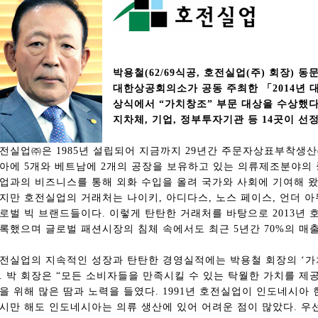
박용철(62/69식공, 호전실업(주) 회장) 동
대한상공회의소가 공동 주최한 「2014년 
상식에서 “가치창조” 부문 대상을 수상했다.
지차체, 기업, 정부투자기관 등 14곳이 선
전실업㈜은 1985년 설립되어 지금까지 29년간 주문자상표부착생산(
아에 5개와 베트남에 2개의 공장을 보유하고 있는 의류제조분야의 
업과의 비즈니스를 통해 외화 수입을 올려 국가와 사회에 기여해 
지만 호전실업의 거래처는 나이키, 아디다스, 노스 페이스, 언더 아무
로벌 빅 브랜드들이다. 이렇게 탄탄한 거래처를 바탕으로 2013년 호
록했으며 글로벌 패션시장의 침체 속에서도 최근 5년간 70%의 매
전실업의 지속적인 성장과 탄탄한 경영실적에는 박용철 회장의 ‘가
. 박 회장은 “모든 소비자들을 만족시킬 수 있는 탁월한 가치를 제
을 위해 많은 땀과 노력을 들였다. 1991년 호전실업이 인도네시아
시만 해도 인도네시아는 의류 생산에 있어 어려운 점이 많았다. 우