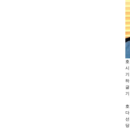
호
시
기
하
글
기
호
다
선
당