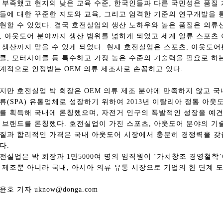
 부족했고 현지의 낮은 교육 수준, 한국인들과 다른 국민성은 품질 
들에 대한 꾸준한 지도와 교육, 그리고 엄격한 기준의 연구개발을 
현할 수 있었다. 결국 호전실업의 생산 노하우와 높은 품질은 의
, 아웃도어 분야까지 생산 범위를 넓히게 되었고 세계 일류 스포츠
 생산까지 맡을 수 있게 되었다. 현재 호전실업은 스포츠, 아웃도어
클, 모터사이클 등 특수하고 가장 높은 수준의 기술력을 필요로 하
계적으로 인정받는 OEM 의류 제조사로 손꼽히고 있다.
지만 호전실업 박 회장은 OEM 의류 제조 분야에 만족하지 않고 
류(SPA) 유통업체로 성장하기 위하여 2013년 이탈리아 정통 아웃도어
를 획득해 국내에 론칭했으며, 자전거 인구의 폭발적인 성장을 예견하고
 브랜드를 론칭했다. 호전실업이 가진 스포츠, 아웃도어 분야의 기
총동창회 소식
동문동정
회
질과 합리적인 가격은 국내 아웃도어 시장에서 충분히 경쟁력을 갖
모교 소식
동국의 창
장
다.
지부·지회 소식
동국인 인터뷰
자
전실업은 박 회장과 1만5000여 명의 임직원이 ‘가치창조 경영철학
언론에 비친 동국
경조사
 제조뿐 아니라 국내, 아시아 의류 유통 시장으로 기업의 한 단계 
동창회보
이달의 시
포토뉴스
윤호 기자 uknow@donga.com
영상갤러리