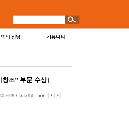
창조” 부문 수상]
신고
인쇄
스크랩