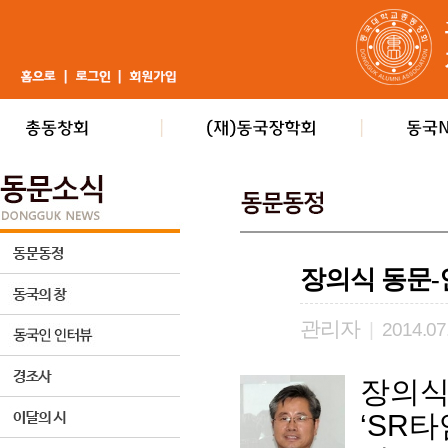
장의식 동문-
관리자
|
2014.07
장의식
‘SR