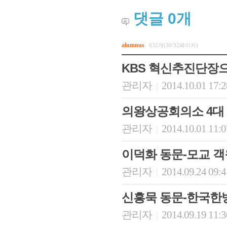
댓글
0
개
alumnus
632개(30/32페이지)
KBS 혁신추진단장
관리자
2014.10.01 17:
|
의왕상공회의소 4대
관리자
2014.10.01 11:
|
회장 인사말
이사장 인사말
총동창회
상임위원회
임원 현황
모교 소
이덕화 동문-모교 
감사
연혁·사업실적
지부·지
연혁
역대 이사장
언론에 
관리자
2014.09.24 09:
|
역대회장
정관
동창회
회칙
결산 공시
포토뉴
신흥묵 동문-한국한
회장 및 감사 선임규정
기부금
영상갤
찾아오시는 길
관리자
2014.09.19 11:
|