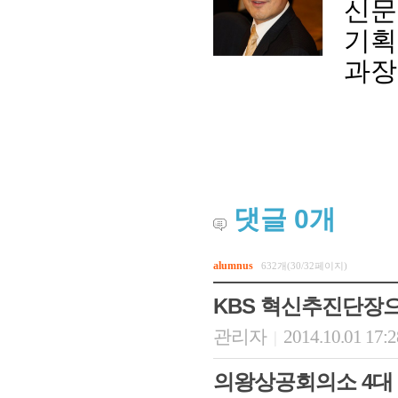
신문
기획
과장
댓글
0
개
alumnus
632개(30/32페이지)
KBS 혁신추진단장
관리자
2014.10.01 17:
|
의왕상공회의소 4대