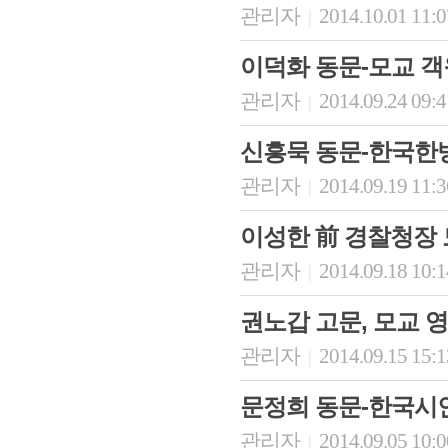
관리자
2014.10.01 11:
|
이덕화 동문-모교 
관리자
2014.09.24 09:
|
신흥묵 동문-한국한
관리자
2014.09.19 11:
|
이성한 前 경찰청장
회장 인사말
이사장 인사말
총동창회
관리자
2014.09.18 10:
|
상임위원회
임원 현황
모교 소
감사
연혁·사업실적
지부·지
권노갑 고문, 모교 
연혁
역대 이사장
언론에 
역대회장
정관
동창회
관리자
2014.09.15 15:
|
회칙
결산 공시
포토뉴
회장 및 감사 선임규정
기부금
영상갤
문정희 동문-한국시
찾아오시는 길
관리자
2014.09.05 10:
|