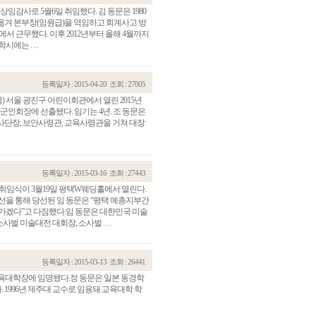
상임감사로 5월6일 취임했다. 김 동문은 1980
 옮겨 본부장(임원급)을 역임하고 회계사고 방
서 근무했다. 이후 2012년부터 올해 4월까지
는 . . .
등록일자 : 2015-04-20
조회 : 27005
(금) 서울 광진구 어린이회관에서 열린 2015년
군인회장에 선출됐다. 임기는 4년. 조 동문은
계화사단장, 보안사령관, 교육사령관을 거쳐 대장
등록일자 : 2015-03-16
조회 : 27443
 취임식이 3월19일 평택W웨딩홀에서 열린다.
선을 통해 당선된 임 동문은 “평택 예총지부간
나가겠다”고 다짐했다.임 동문은 대한민국 미술
벌 미술대전 대회장, 소사벌 . . .
등록일자 : 2015-03-13
조회 : 26441
 교육대학장에 임명됐다.정 동문은 일본 동경학
1996년 제주대 교수로 임용돼 교육대학 학