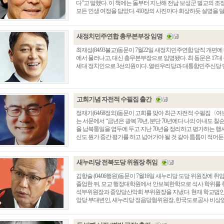
다”고 말했다. 이 책에는 돌부터 지난해 전남 보성군 벌교의
모든 인생 여정을 담았다. 410장의 사진마다 회상하듯 설명을 달았다. 
새정치민주연합 총무본부장 임명
최재성(84/93불교)동문이 7월22일 새정치민주연합 당직 개
에서 물러나고, 대신 총무본부장으로 임명됐다. 최 동문은 17대
세대 정치인으로 3선의원이다. 열린우리당과 대통합민주신당 
고희기념 자전적 수필집 출간
정재기(64/68정외)동문이 고희를 맞아 최근 자전적 수필집〈여보
는 서문에서 “금년은 광복 70년, 분단 70년에다 나의 아내도 
총동창회 소식
동문동정
회
올 남북통일을 염두에 두고 지난 70년을 정리하고 평가하는 행
신도 뭔가 중간 평가를 하고 넘어가야 될 것 같아 틈틈이 적어둔 단편
모교 소식
동국의 창
장
지부·지회 소식
동국인 인터뷰
자
언론에 비친 동국
경조사
새누리당 전북도당 위원장 취임
동창회보
이달의 시
김항술 (04/06행원)동문이 7월16일 새누리당 도당 위원장에 
포토뉴스
졸업한 뒤, 모교 행정대학원에서 안보북한학으로 석사 학위를 
석부위원장과 중앙당산악회 부위원장을 지냈다. 현재 학교법인
영상갤러리
앙당 부대변인, 새누리당 정읍당협위원장, 한국도로공사 비상임