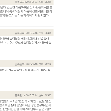
등록일자 : 2015-08-03
조회 : 26268
을 펴냈다. 소소한 마음과 평범한 사람들의 생활로
 나눠 총 60여편의 작품이 실린 이번 시집에
않은' 빛을 그리는 이들의 이야기가 담겨있다.
등록일자 : 2015-07-16
조회 : 26394
4일 대한레슬링협회 제34대 회장에 선출됐다.
 획득했다. 이후 제주도레슬링협회장과 대한레슬
등록일자 : 2015-07-16
조회 : 26264
취임했다. 한국국방연구원장, 육군사관학교장
등록일자 : 2015-07-14
조회 : 26586
 개인 법률사무소겸 ‘헌법적 가치연구원)을 열었
시 합격후 검찰에 몸담아 대검 공판송무부장, 사
 헌법재판관을 거쳐 2011년부터 금년 2월까