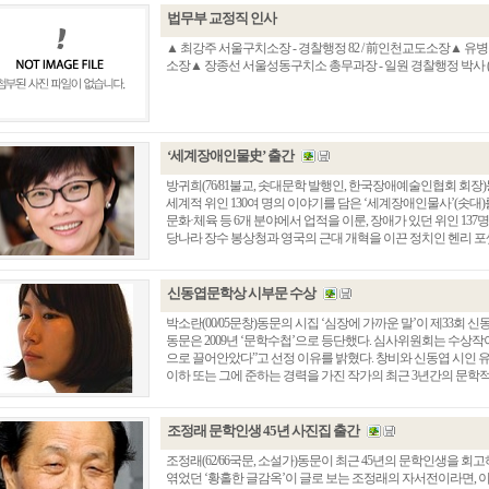
법무부 교정직 인사
▲ 최강주 서울구치소장 - 경찰행정 82 / 前인천교도소장▲ 유병
소장▲ 장종선 서울성동구치소 총무과장 - 일원 경찰행정 박사 (
‘세계장애인물史’ 출간
방귀희(76/81불교, 솟대문학 발행인, 한국장애예술인협회 회장
세계적 위인 130여 명의 이야기를 담은 ‘세계장애인물사’(솟대)
문화·체육 등 6개 분야에서 업적을 이룬, 장애가 있던 위인 13
당나라 장수 봉상청과 영국의 근대 개혁을 이끈 정치인 헨리 포셋, 소
신동엽문학상 시부문 수상
박소란(00/05문창)동문의 시집 ‘심장에 가까운 말’이 제33회
동문은 2009년 ‘문학수첩’으로 등단했다. 심사위원회는 수상작
으로 끌어안았다”고 선정 이유를 밝혔다. 창비와 신동엽 시인 
이하 또는 그에 준하는 경력을 가진 작가의 최근 3년간의 문학적 업적
조정래 문학인생 45년 사진집 출간
조정래(62/66국문, 소설가)동문이 최근 45년의 문학인생을 회고
엮었던 ‘황홀한 글감옥’이 글로 보는 조정래의 자서전이라면, 