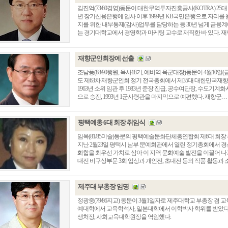
김진억(73/80경영)동문이 대한무역투자진흥공사(KOTRA) 25대 
년 장기신용은행에 입사 이후 1999년 KB국민은행으로 자리를
지를 위한 내부통제(감사)업무를 담당하는 등 30년 넘게 금융계에
는 경기대학교에서 경영학과 마케팅 교수로 재직한 바 있다. 재학시에
재향군인회장에 선출
조남풍(88/90행원, 육사18기, 예비역 육군대장)동문이 4월10일
도 제63차 재향군인회 정기 전국총회에서 제35대 대한민국재향
1963년 소위 임관 후 1983년 준장 진급, 공수여단장, 수도기
으로 승진, 1993년 1군사령관을 마지막으로 예편했다. 재향군. . .
평택예총 6대 회장 취임식
임옥(81/85미술)동문의 평택예술문화단체총연합회 제6대 회장
지난 2월23일 평택시 남부 문예회관에서 열린 정기총회에서 경
화합을 최우선 가치로 삼아 이 지역 문화예술 발전을 이끌어 
대전 비구상부문 3회 입상과 개인전, 초대전 등의 작품 활동과 소사
제주대 부총장 임명
정광중(79/86지교) 동문이 3월1일자로 제주대학교 부총장 겸
예대학에서 교육학석사, 일본대학에서 이학박사 학위를 받았다. 
생처장, 사회교육대학원장을 역임했다.