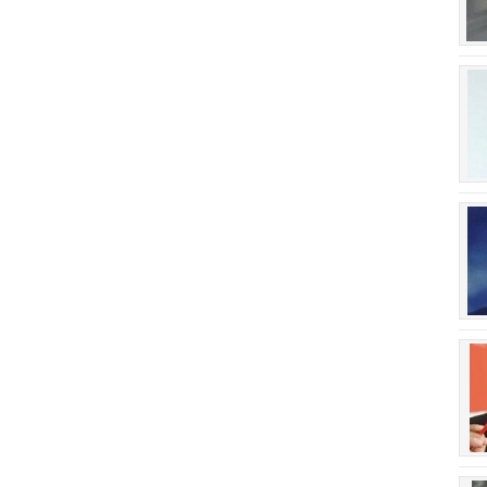
회장 인사말
이사장 인사말
상임위원회
임원 현황
감사
연혁·사업실적
연혁
역대 이사장
역대회장
정관
회칙
결산 공시
회장 및 감사 선임규정
기부금
찾아오시는 길