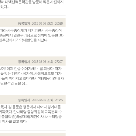
 조정래 태백산맥문학관을 방문해 찍은 사진까지
. . .
등록일자 : 2015-08-06
조회 : 26528
편에 따라 사무총장제가 폐지되면서 사무총장직
 총선에서 열린우리당으로 정치에 입문한 386
민주당에서 각각 대변인을 지냈다.
등록일자 : 2015-08-06
조회 : 27297
게! 이제 한숨 쉬어가세! 〉를 펴냈다. 저자
칠순을 맞는 해이다. 국가적, 사회적으로도 다가
관건립기금 기부자
공지사항
사들이 이어지고 있다”면서 “해방둥이인 내 자
적인 글을 정. . .
학발전기금 기부자
자유게시판
랑스러운 동국인
회비·장학기금 안내
연락처 수정
등록일자 : 2015-08-05
조회 : 26335
동국의료원 혜택
취임했다. 김 동문은 정읍에서 태어나 경기대를
만해마을 할인 혜택
취득했다. 한나라당 중앙위원회 교육분과 수
 충렬학원(벽성대학) 재단이사, 새누리당중
지부지회 링크
 이사를 맡고 있다.
동문기업 링크