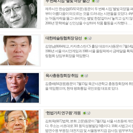
두 번째 시집 ‘별빛 극장’ 출간
제주시인 한승엽(85/92국문) 동문이 두 번째 시집 '별빛극장'
부터 아름다움이 떠오르는 것을 드러내는 시편들을 모았다. 4부로
는 '어둠자락을 뚫고 내비치는 별빛 한점'같아서 '놓치고 싶지 
2006년 '문학예술' 신인상을 수상하며 작품 활동을 시작했다. . . .
대한레슬링협회장 당선
김영남(80/84체교, 카자흐스탄 CS 홀딩 대표이사)동문이 7월1
1986년 서울 아시안게임과 1988 서울 올림픽에서 금메달을
링협회 상임부회장을 역임했다.
육사총동창회장 취임
김충배(84경원)동문이 7월15일 육군사관학교 총동창회장에 
을 역임했으며, 현재 평화통일 국민포럼 대표로 있다.
‘헌법가치 연구원’ 개원
김희옥(68/72법학, 본회 고문)동문이 7월13일 서울 서초동에
다. 주소는 서초대로 301 동익성봉빌딩 9층이다. 18회 사법고
법연수원 부원장, 대전지검 및 서울동부지검 검사장, 법무부차관,