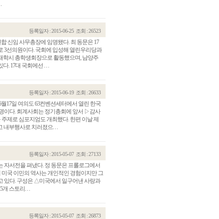
.
등록일자 : 2015-06-25
조회 : 26523
연합 신임 사무총장에 임명됐다. 최 동문은 17
로 3선의원이다. 국회에 입성해 열린우리당과
 재학시 총학생회장으로 활동했으며, 남양주
7대 국회에선 . . .
등록일자 : 2015-06-19
조회 : 26633
 6월17일 여의도 63컨벤션세터에서 열린 한국
2명이다. 회계사회는 정기총회에 앞서 ▷감사
 주제로 심포지엄도 개최했다. 한편 이날 제
내부행사로 치러졌으. . .
등록일자 : 2015-05-07
조회 : 27133
’라는 자서전을 펴냈다. 정 동문은 프롤로그에서
에 미국 이민의 역사는 개인적인 경험이지만 그
 있다. 구성은 △미국에서 일구어낸 사랑과
 스토리. . .
등록일자 : 2015-05-07
조회 : 26873