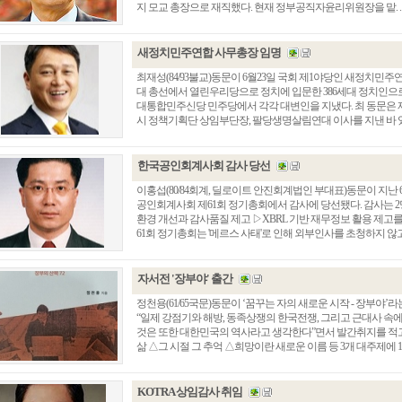
지 모교 총장으로 재직했다. 현재 정부공직자윤리위원장을 맡. . 
새정치민주연합 사무총장 임명
최재성(84/93불교)동문이 6월23일 국회 제1야당인 새정치민주
대 총선에서 열린우리당으로 정치에 입문한 386세대 정치인으
대통합민주신당 민주당에서 각각 대변인을 지냈다. 최 동문은
시 정책기획단 상임부단장, 팔당생명살림연대 이사를 지낸 바 있다. 1
한국공인회계사회 감사 당선
이홍섭(80/84회계, 딜로이트 안진회계법인 부대표)동문이 지난
공인회계사회 제61회 정기총회에서 감사에 당선됐다. 감사는 
환경 개선과 감사품질 제고 ▷XBRL 기반 재무정보 활용 제고를
61회 정기총회는 '메르스 사태'로 인해 외부인사를 초청하지 않고 
자서전 '장부야' 출간
정천용(61/65국문)동문이 ‘꿈꾸는 자의 새로운 시작 - 장부야
“일제 강점기와 해방, 동족상쟁의 한국전쟁, 그리고 근대사 속
것은 또한 대한민국의 역사라고 생각한다”면서 발간취지를 적고
삶 △그 시절 그 추억 △희망이란 새로운 이름 등 3개 대주제에 15개
KOTRA 상임감사 취임