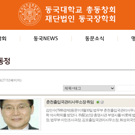
개(27/32페이지)
춘천출입국관리사무소장 취임
김민수(79/86경제)동문이 8월10일 법무부 춘천출입국관리사
학 석사학위를 받았다. 주(駐)선양 총영사관 부영사를 비롯해
장, 법무부 이민조사과장, 김포출입국관리사무소장, 화성외국