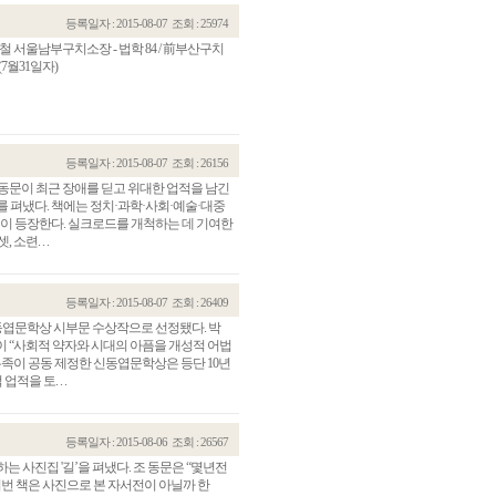
등록일자 : 2015-08-07
조회 : 25974
철 서울남부구치소장 - 법학 84 / 前부산구치
7월31일자)
등록일자 : 2015-08-07
조회 : 26156
)동문이 최근 장애를 딛고 위대한 업적을 남긴
를 펴냈다. 책에는 정치·과학·사회·예술·대중
7명이 등장한다. 실크로드를 개척하는 데 기여한
련. . .
등록일자 : 2015-08-07
조회 : 26409
 신동엽문학상 시부문 수상작으로 선정됐다. 박
이 “사회적 약자와 시대의 아픔을 개성적 어법
유족이 공동 제정한 신동엽문학상은 등단 10년
을 토. . .
등록일자 : 2015-08-06
조회 : 26567
하는 사진집 '길’을 펴냈다. 조 동문은 “몇년전
이번 책은 사진으로 본 자서전이 아닐까 한