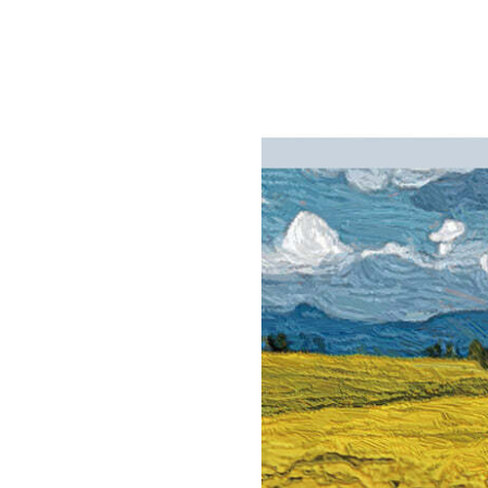
회장 인사말
이사장 인사말
총동창회
상임위원회
임원 현황
모교 소
감사
연혁·사업실적
지부·지
연혁
역대 이사장
언론에 
역대회장
정관
동창회
회칙
결산 공시
포토뉴
회장 및 감사 선임규정
기부금
영상갤
찾아오시는 길