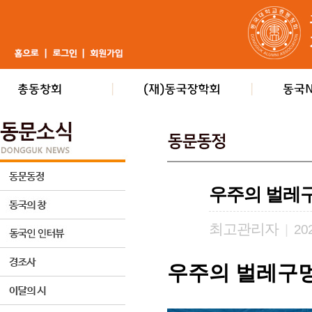
우주의 벌레
최고관리자
|
202
우주의 벌레구