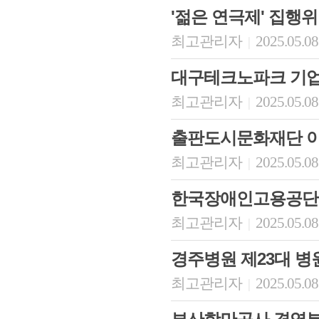
'젊은 연극제' 집행
최고관리자
2025.05.08
|
대구테크노파크 기
최고관리자
2025.05.08
|
출판도시문화재단 
최고관리자
2025.05.08
|
회장 인사말
이사장 인사말
총동창회
한국장애인고용공단
상임위원회
임원 현황
모교 소
감사
연혁·사업실적
지부·지
최고관리자
2025.05.08
|
연혁
역대 이사장
언론에 
역대회장
정관
동창회
경주병원 제23대 병
회칙
결산 공시
포토뉴
회장 및 감사 선임규정
기부금
영상갤
최고관리자
2025.05.08
|
찾아오시는 길