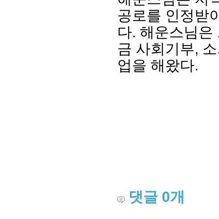
공로를 인정받
다. 해운스님은
금 사회기부, 
업을 해왔다.
회장 인사말
이사장 인사말
총동창회
상임위원회
임원 현황
모교 소
감사
연혁·사업실적
지부·지
연혁
역대 이사장
언론에 
역대회장
정관
동창회
회칙
결산 공시
포토뉴
회장 및 감사 선임규정
기부금
영상갤
댓글
0
개
찾아오시는 길