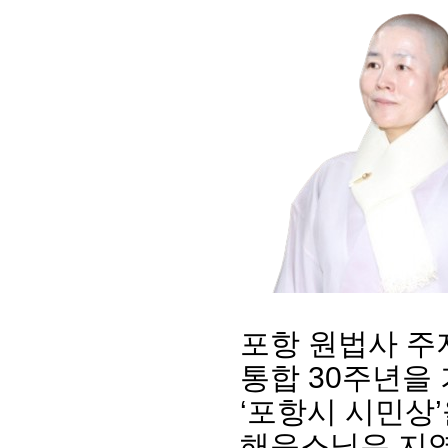
포항 원법사 주
통합 30주년을
‘포항시 시민상’
해운스님은 지역