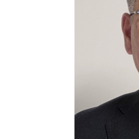
회장 인사말
이사장 인사말
총동창회
상임위원회
임원 현황
모교 소
감사
연혁·사업실적
지부·지
연혁
역대 이사장
언론에 
역대회장
정관
동창회
회칙
결산 공시
포토뉴
회장 및 감사 선임규정
기부금
영상갤
찾아오시는 길