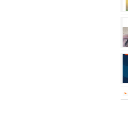
회장 인사말
이사장 인사말
상임위원회
임원 현황
감사
연혁·사업실적
연혁
역대 이사장
역대회장
정관
회칙
결산 공시
회장 및 감사 선임규정
기부금
찾아오시는 길