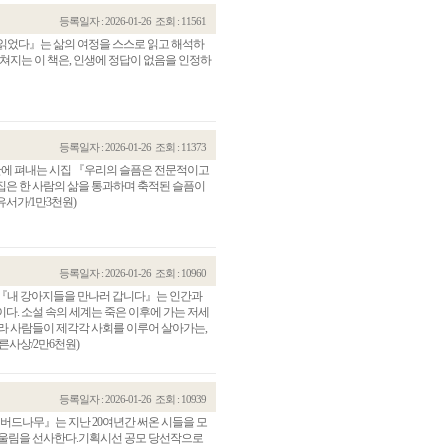
등록일자 : 2026-01-26
조회 : 11561
 읽었다』는 삶의 여정을 스스로 읽고 해석하
펼쳐지는 이 책은, 인생에 정답이 없음을 인정하
등록일자 : 2026-01-26
조회 : 11373
 만에 펴내는 시집 『우리의 슬픔은 전문적이고
시집은 한 사람의 삶을 통과하며 축적된 슬픔이
유서가/1만3천원)
등록일자 : 2026-01-26
조회 : 10960
 『내 강아지들을 만나러 갑니다』는 인간과
다. 소설 속의 세계는 죽은 이후에 가는 저세
라 사람들이 제각각 사회를 이루어 살아가는,
른사상/2만6천원)
등록일자 : 2026-01-26
조회 : 10939
 버드나무』는 지난 20여년간 써온 시들을 모
 울림을 선사한다.기획시선 공모 당선작으로