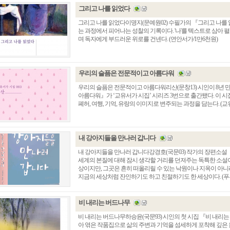
그리고 나를 읽었다
그리고 나를 읽었다이명지(문예원02) 수필가의 『그리고 나를
는 과정에서 피어나는 성찰의 기록이다. '나'를 텍스트로 삼아 
며 독자에게 부드러운 위로를 건넨다. (연안서가/1만6천원)
우리의 슬픔은 전문적이고 아름다워
우리의 슬픔은 전문적이고 아름다워리산(문창13) 시인이 8년
아름다워』가 ‘교유서가 시집’ 시리즈 3번으로 출간됐다. 이 
폐허, 여행, 기억, 유랑의 이미지로 변주되는 과정을 담는다. (교
내 강아지들을 만나러 갑니다
내 강아지들을 만나러 갑니다강경호(국문03) 작가의 장편소설
세계의 본질에 대해 잠시 생각할 거리를 던져주는 독특한 소설이
상이지만, 그곳은 흔히 떠올리릴 수 있는 낙원이나 지옥이 아니
지금의 세상처럼 잔인하기도 하고 친절하기도 한 세상이다. (푸
비 내리는 버드나무
비 내리는 버드나무하승윤(국문93) 시인의 첫 시집 『비 내리는
아 엮은 작품집으로 삶의 주변과 기억을 섬세하게 포착해 깊은