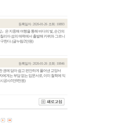
등록일자 : 2026-01-26
조회 : 10893
』은 지중해 여행을 통해 바다의 빛, 순간의
시칠리아 섬의 매력에서 출발해 카뮈와 그르니
구한다. (글누림/2만원)
등록일자 : 2026-01-26
조회 : 10846
 한 권에 담아 쉽고 편안하게 풀어낸 교양서
자에게는 부담 없는 입문서로, 이미 철학에 익
관건립기금 기부자
공지사항
시공사/1만9천원)
학발전기금 기부자
자유게시판
랑스러운 동국인
회비·장학기금 안내
연락처 수정
동국의료원 혜택
만해마을 할인 혜택
지부지회 링크
동문기업 링크