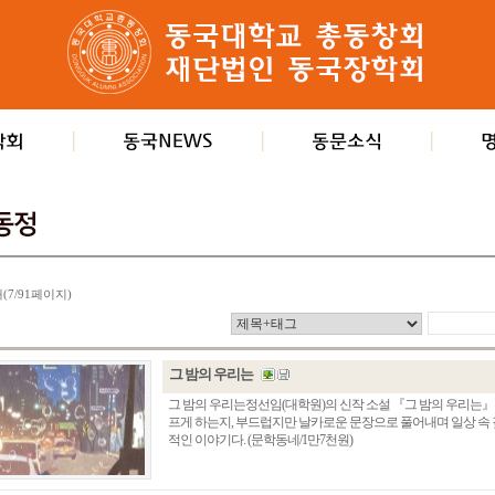
개(7/91페이지)
그 밤의 우리는
그 밤의 우리는정선임(대학원)의 신작 소설 『그 밤의 우리는』
프게 하는지, 부드럽지만 날카로운 문장으로 풀어내며 일상 속
적인 이야기다. (문학동네/1만7천원)