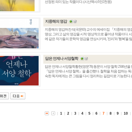
선정된 의미 있는 작품이다. (시산맥사/1만2천원)
지중해의 영감
지중해의 영감허진석(국문83) 교수의 에세이집 『지중해의 영감
명상, 그리고 삶의 영감을 시적·명상적으로 풀어낸 작품이다. 
에 같은 작가들의 문학적 영감을 연상시키며, '진리'와 '행복'을 탐
답은 언제나 서양철학
답은 언제나 서양철학황헌(영문78) 동문이 서양 철학 2500년을
『답은 언제나 서양 철학』을 출간했다. 철학을 처음 접하는 독
총동창회 소식
동문동정
회
숙한 독자에게는 큰 그림을 다시 정리하는 길잡이로 기능한다. (
모교 소식
동국의 창
장
지부·지회 소식
동국인 인터뷰
자
언론에 비친 동국
경조사
동창회보
이달의 시
포토뉴스
1
2
3
4
5
6
7
8
9
10
영상갤러리