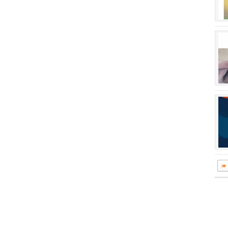
회장 인사말
이사장 인사말
상임위원회
임원 현황
감사
연혁·사업실적
연혁
역대 이사장
역대회장
정관
회칙
결산 공시
회장 및 감사 선임규정
기부금
찾아오시는 길