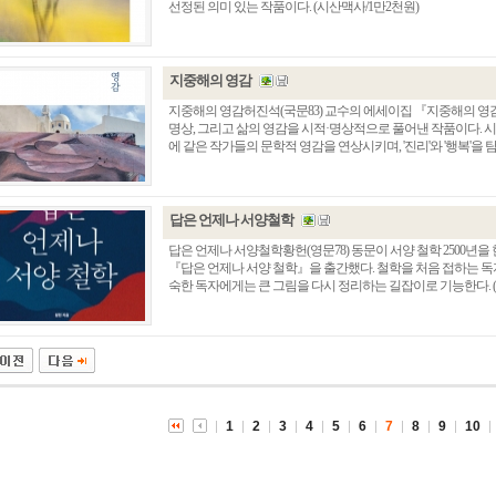
선정된 의미 있는 작품이다. (시산맥사/1만2천원)
지중해의 영감
지중해의 영감허진석(국문83) 교수의 에세이집 『지중해의 영감
명상, 그리고 삶의 영감을 시적·명상적으로 풀어낸 작품이다. 
에 같은 작가들의 문학적 영감을 연상시키며, '진리'와 '행복'을 탐
답은 언제나 서양철학
답은 언제나 서양철학황헌(영문78) 동문이 서양 철학 2500년을
『답은 언제나 서양 철학』을 출간했다. 철학을 처음 접하는 독
총동창회 소식
동문동정
회
숙한 독자에게는 큰 그림을 다시 정리하는 길잡이로 기능한다. (
모교 소식
동국의 창
장
지부·지회 소식
동국인 인터뷰
자
언론에 비친 동국
경조사
동창회보
이달의 시
포토뉴스
1
2
3
4
5
6
7
8
9
10
영상갤러리