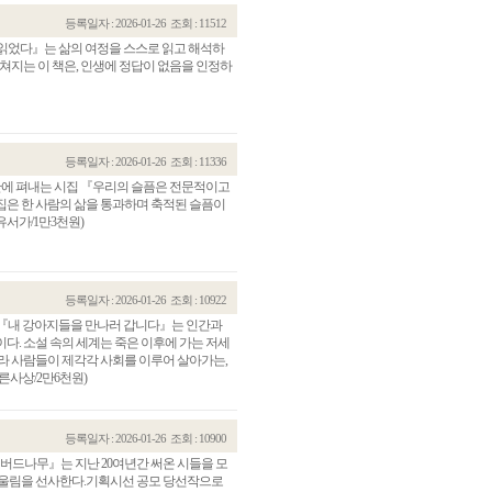
등록일자 : 2026-01-26
조회 : 11512
 읽었다』는 삶의 여정을 스스로 읽고 해석하
펼쳐지는 이 책은, 인생에 정답이 없음을 인정하
등록일자 : 2026-01-26
조회 : 11336
 만에 펴내는 시집 『우리의 슬픔은 전문적이고
시집은 한 사람의 삶을 통과하며 축적된 슬픔이
유서가/1만3천원)
등록일자 : 2026-01-26
조회 : 10922
 『내 강아지들을 만나러 갑니다』는 인간과
다. 소설 속의 세계는 죽은 이후에 가는 저세
라 사람들이 제각각 사회를 이루어 살아가는,
른사상/2만6천원)
등록일자 : 2026-01-26
조회 : 10900
 버드나무』는 지난 20여년간 써온 시들을 모
 울림을 선사한다.기획시선 공모 당선작으로