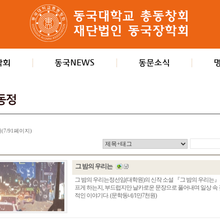
개(7/91페이지)
그 밤의 우리는
그 밤의 우리는정선임(대학원)의 신작 소설 『그 밤의 우리는』
프게 하는지, 부드럽지만 날카로운 문장으로 풀어내며 일상 속
적인 이야기다. (문학동네/1만7천원)