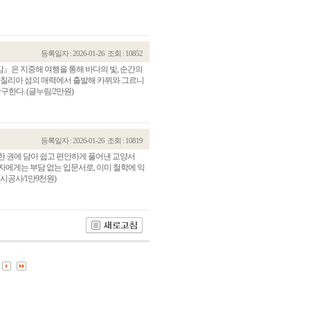
등록일자 : 2026-01-26
조회 : 10852
』은 지중해 여행을 통해 바다의 빛, 순간의
시칠리아 섬의 매력에서 출발해 카뮈와 그르니
구한다. (글누림/2만원)
등록일자 : 2026-01-26
조회 : 10819
 한 권에 담아 쉽고 편안하게 풀어낸 교양서
자에게는 부담 없는 입문서로, 이미 철학에 익
관건립기금 기부자
공지사항
시공사/1만9천원)
학발전기금 기부자
자유게시판
랑스러운 동국인
회비·장학기금 안내
연락처 수정
동국의료원 혜택
만해마을 할인 혜택
지부지회 링크
동문기업 링크