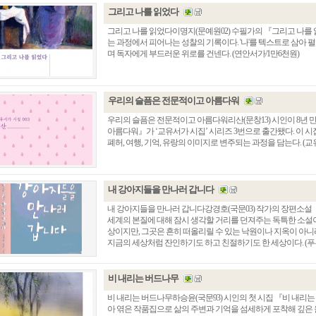
그리고 나를 읽었다
그리고 나를 읽었다이명지(문예원02) 수필가의 『그리고 나를
는 과정에서 피어나는 성찰의 기록이다. '나'를 텍스트로 삼아 
며 독자에게 부드러운 위로를 건넨다. (연안서가/1만6천원)
우리의 슬픔은 전문적이고 아름다워
우리의 슬픔은 전문적이고 아름다워리산(문창13) 시인이 8년
아름다워』가 ‘교유서가 시집’ 시리즈 3번으로 출간됐다. 이 
폐허, 여행, 기억, 유랑의 이미지로 변주되는 과정을 담는다. (교
내 강아지들을 만나러 갑니다
내 강아지들을 만나러 갑니다강경호(국문03) 작가의 장편소설
세계의 본질에 대해 잠시 생각할 거리를 던져주는 독특한 소설이
상이지만, 그곳은 흔히 떠올리릴 수 있는 낙원이나 지옥이 아니
지금의 세상처럼 잔인하기도 하고 친절하기도 한 세상이다. (푸
비 내리는 버드나무
비 내리는 버드나무하승윤(국문93) 시인의 첫 시집 『비 내리는
아 엮은 작품집으로 삶의 주변과 기억을 섬세하게 포착해 깊은