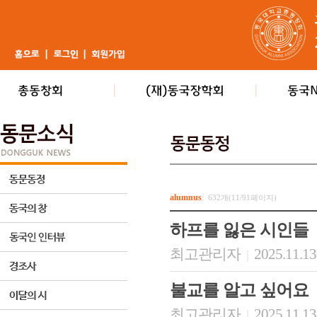
alumnus
632개(11/91페이지)
하프를 잃은 시인들
최고관리자
2025.11.13
|
불교를 알고 싶어요
최고관리자
2025.11.13
|