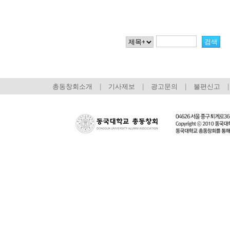
총동창회소개
|
기사제보
|
광고문의
|
불편신고
|
회장 인사말
이사장 인사말
총동창회
상임위원회
임원 현황
모교 소
감사
연혁·사업실적
지부·지
연혁
역대 이사장
언론에 
역대회장
정관
동창회
회칙
결산 공시
포토뉴
회장 및 감사 선임규정
기부금
영상갤
찾아오시는 길