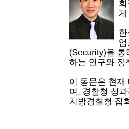
회
게
한
업
(Security
하는 연구와 정
이 동문은 현재
며, 경찰청 성
지방경찰청 집회