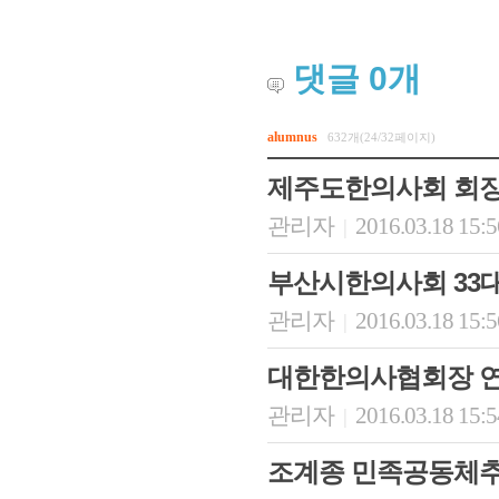
댓글
0
개
alumnus
632개(24/32페이지)
제주도한의사회 회장
관리자
2016.03.18 15:
|
부산시한의사회 33대
회장 인사말
이사장 인사말
총동창회
상임위원회
임원 현황
모교 소
관리자
2016.03.18 15:
|
감사
연혁·사업실적
지부·지
연혁
역대 이사장
언론에 
대한한의사협회장 
역대회장
정관
동창회
회칙
결산 공시
포토뉴
관리자
2016.03.18 15:
|
회장 및 감사 선임규정
기부금
영상갤
찾아오시는 길
조계종 민족공동체