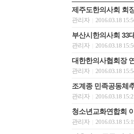
제주도한의사회 회장
관리자
2016.03.18 15:
|
부산시한의사회 33대
관리자
2016.03.18 15:
|
대한한의사협회장 
관리자
2016.03.18 15:
|
회장 인사말
이사장 인사말
총동창회
상임위원회
임원 현황
모교 소
조계종 민족공동체
감사
연혁·사업실적
지부·지
관리자
2016.03.18 15:
|
연혁
역대 이사장
언론에 
역대회장
정관
동창회
회칙
결산 공시
청소년교화연합회 이
포토뉴
회장 및 감사 선임규정
기부금
영상갤
관리자
2016.03.18 15:
|
찾아오시는 길