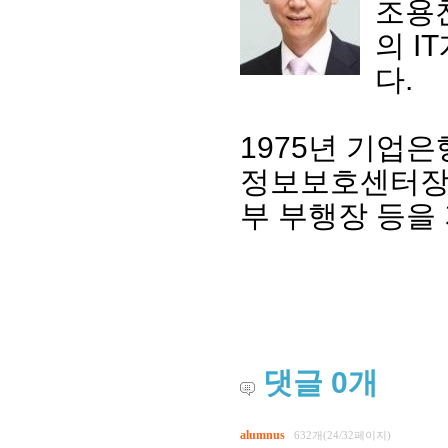
조용찬
의 I
다.
1975년 기업
정보보호센터장을
부 부행장 등을
댓글
0
개
alumnus
632개(24/32페이지)