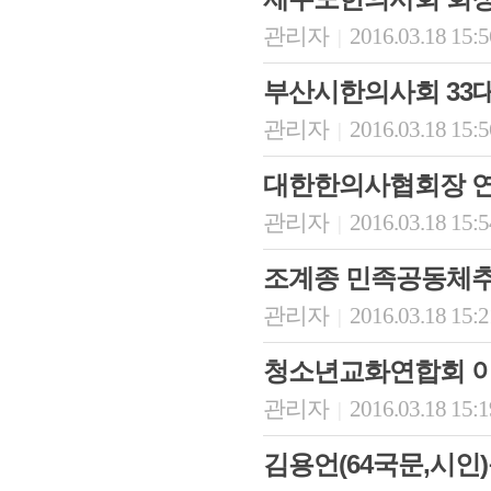
관리자
2016.03.18 15:
|
부산시한의사회 33대
관리자
2016.03.18 15:
|
대한한의사협회장 
관리자
2016.03.18 15:
|
조계종 민족공동체
회장 인사말
이사장 인사말
총동창회
상임위원회
임원 현황
모교 소
관리자
2016.03.18 15:
|
감사
연혁·사업실적
지부·지
연혁
역대 이사장
언론에 
청소년교화연합회 이
역대회장
정관
동창회
회칙
결산 공시
포토뉴
관리자
2016.03.18 15:
|
회장 및 감사 선임규정
기부금
영상갤
찾아오시는 길
김용언(64국문,시인