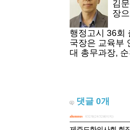
김문
장으
행정고시 36회 
국장은 교육부 
대 총무과장, 
댓글
0
개
alumnus
632개(24/32페이지)
제주도한의사회 회장