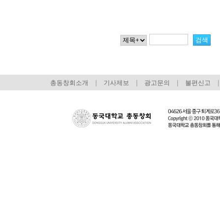
총동창회소개
|
기사제보
|
광고문의
|
불편신고
|
회장 인사말
이사장 인사말
총동창회
상임위원회
임원 현황
모교 소
감사
연혁·사업실적
지부·지
연혁
역대 이사장
언론에 
역대회장
정관
동창회
회칙
결산 공시
포토뉴
회장 및 감사 선임규정
기부금
영상갤
찾아오시는 길