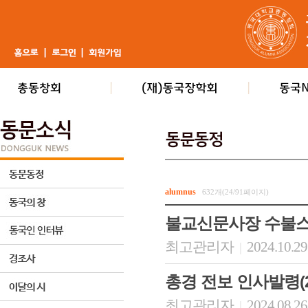
alumnus
632개(24/91페이지)
불교신문사장 수불스
최고관리자
2024.10.29
|
총경 전보 인사발령(2024
최고관리자
2024.08.26
|