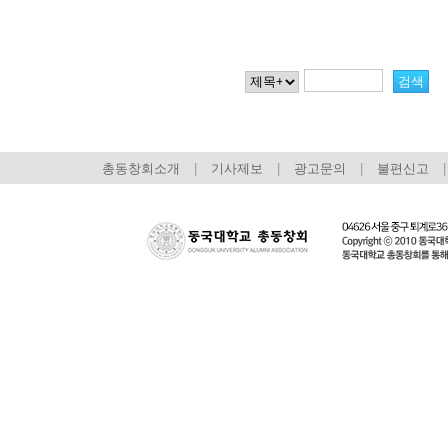
총동창회소개
|
기사제보
|
광고문의
|
불편신고
|
회장 인사말
이사장 인사말
총동창회
상임위원회
임원 현황
모교 소
감사
연혁·사업실적
지부·지
연혁
역대 이사장
언론에 
역대회장
정관
동창회
회칙
결산 공시
포토뉴
회장 및 감사 선임규정
기부금
영상갤
찾아오시는 길