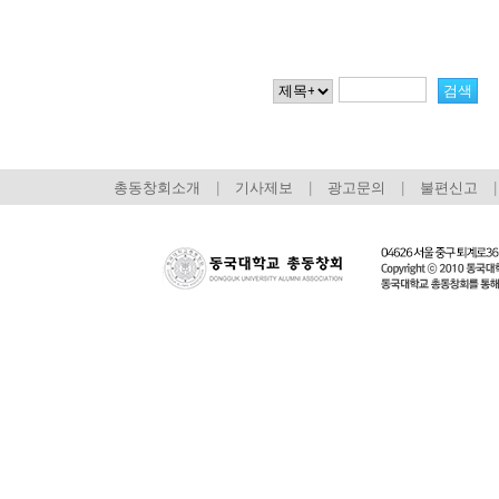
총동창회소개
|
기사제보
|
광고문의
|
불편신고
|
회장 인사말
이사장 인사말
총동창회
상임위원회
임원 현황
모교 소
감사
연혁·사업실적
지부·지
연혁
역대 이사장
언론에 
역대회장
정관
동창회
회칙
결산 공시
포토뉴
회장 및 감사 선임규정
기부금
영상갤
찾아오시는 길