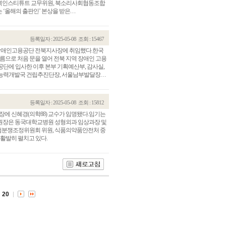
서울북인스티튜트 교무위원, 북소리사회협동조합
올해의 출판인’ 본상을 받은. . .
등록일자 : 2025-05-08
조회 : 15467
장애인고용공단 전북지사장에 취임했다.한국
름으로 처음 문을 열어 전북 지역 장애인 고용
 공단에 입사한 이후 본부 기획예산부, 감사실,
력개발국 건립추진단장, 서울남부발달장. . .
등록일자 : 2025-05-08
조회 : 15812
장에 신혜경(의학88) 교수가 임명됐다.임기는
 경주병원장은 동국대학교병원 성형외과 임상과장 및
관건립기금 기부자
공지사항
험분쟁조정위원회 위원, 식품의약품안전처 중
 활발히 펼치고 있다.
학발전기금 기부자
자유게시판
랑스러운 동국인
회비·장학기금 안내
연락처 수정
동국의료원 혜택
만해마을 할인 혜택
20
지부지회 링크
동문기업 링크