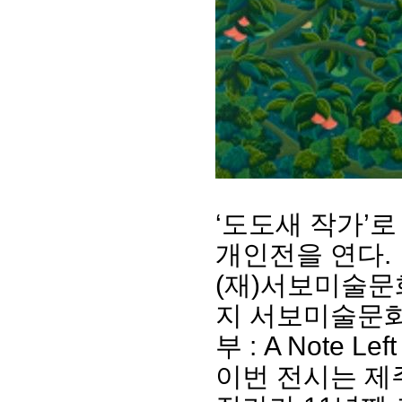
‘도도새 작가’로
회장 인사말
이사장 인사말
총동창회
개인전을 연다.
상임위원회
임원 현황
모교 소
감사
연혁·사업실적
지부·지
(재)서보미술문
연혁
역대 이사장
언론에 
지 서보미술문화
역대회장
정관
동창회
회칙
결산 공시
포토뉴
부 : A Note Lef
회장 및 감사 선임규정
기부금
영상갤
찾아오시는 길
이번 전시는 제