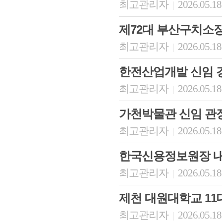
최고관리자
2026.05.18
|
제72대 부산구치소
최고관리자
2026.05.18
|
한전산업개발 신임
최고관리자
2026.05.18
|
가천박물관 신임 관
최고관리자
2026.05.18
|
한국신용정보원장 
최고관리자
2026.05.18
|
제천 대원대학교 11
최고관리자
2026.05.18
|