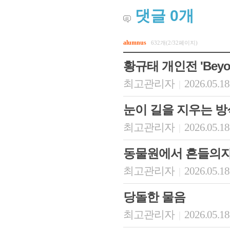
댓글
0
개
alumnus
632개(2/32페이지)
황규태 개인전 'Beyond
최고관리자
2026.05.18
|
눈이 길을 지우는 방
최고관리자
2026.05.18
|
동물원에서 흔들의자
최고관리자
2026.05.18
|
당돌한 물음
최고관리자
2026.05.18
|