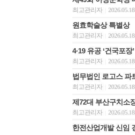
최고관리자
2026.05.18
|
원효학술상 특별상
최고관리자
2026.05.18
|
4·19 유공 ‘건국포장
최고관리자
2026.05.18
|
법무법인 로고스 파
최고관리자
2026.05.18
|
제72대 부산구치소
최고관리자
2026.05.18
|
한전산업개발 신임