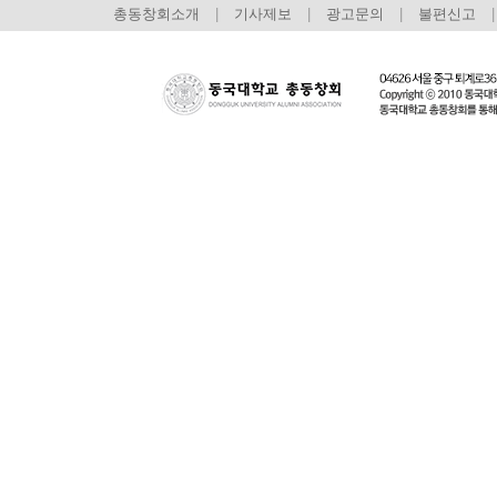
총동창회소개
|
기사제보
|
광고문의
|
불편신고
|