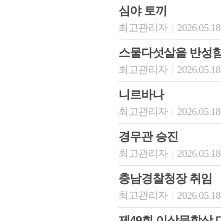
심야 토끼
최고관리자
2026.05.18
|
스물다섯살을 반성
최고관리자
2026.05.18
|
니르바나
최고관리자
2026.05.18
|
경무관 승진
최고관리자
2026.05.18
|
충남경찰청장 취임
최고관리자
2026.05.18
|
제49회 이상문학상 