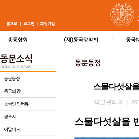
스물다섯살을
최고관리자
|
202
스물다섯살을 