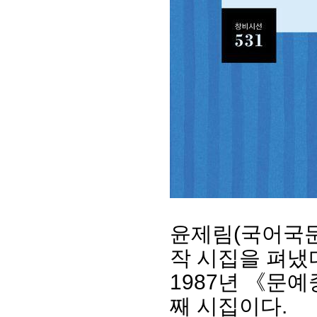
회장 인사말
이사장 인사말
총동창회
상임위원회
임원 현황
모교 소
감사
연혁·사업실적
지부·지
윤제림(국어국문7
연혁
역대 이사장
언론에 
역대회장
정관
동창회
작 시집을 펴냈
회칙
결산 공시
포토뉴
회장 및 감사 선임규정
기부금
영상갤
1987년 《문
찾아오시는 길
째 시집이다.