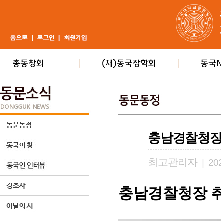
충남경찰청장
최고관리자
|
202
충남경찰청장 