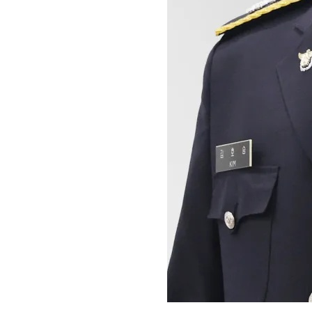
회장 인사말
이사장 인사말
총동창회
상임위원회
임원 현황
모교 소
감사
연혁·사업실적
지부·지
연혁
역대 이사장
언론에 
역대회장
정관
동창회
회칙
결산 공시
포토뉴
회장 및 감사 선임규정
기부금
영상갤
찾아오시는 길