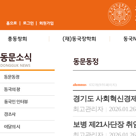
alumnus
632개(9/91페이지)
경기도 사회혁신경
최고관리자
2026.01.26
|
보병 제21사단장 취
최고관리자
2026.01.26
|