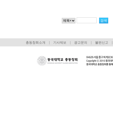
총동창회소개
|
기사제보
|
광고문의
|
불편신고
|
회장 인사말
이사장 인사말
총동창회
상임위원회
임원 현황
모교 소
감사
연혁·사업실적
지부·지
연혁
역대 이사장
언론에 
역대회장
정관
동창회
회칙
결산 공시
포토뉴
회장 및 감사 선임규정
기부금
영상갤
찾아오시는 길