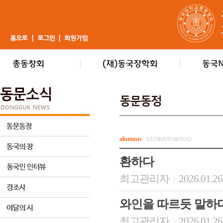
alumnus
632개(8/91페이지)
환하다
최고관리자
2026.01.26
|
와인을 따르듯 말하
최고관리자
2026.01.26
|