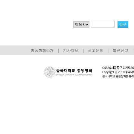
총동창회소개
|
기사제보
|
광고문의
|
불편신고
|
회장 인사말
이사장 인사말
총동창회
상임위원회
임원 현황
모교 소
감사
연혁·사업실적
지부·지
연혁
역대 이사장
언론에 
역대회장
정관
동창회
회칙
결산 공시
포토뉴
회장 및 감사 선임규정
기부금
영상갤
찾아오시는 길