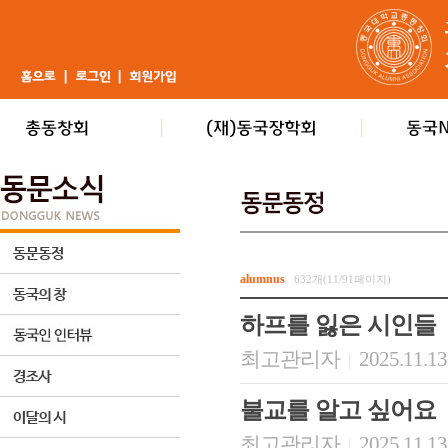
alumnus
632개(11/91페이지)
하프를 잃은 시인들
최고관리자
2025.11.13
|
불교를 알고 싶어요
최고관리자
2025.11.13
|