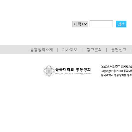
총동창회소개
|
기사제보
|
광고문의
|
불편신고
|
회장 인사말
이사장 인사말
총동창회
상임위원회
임원 현황
모교 소
감사
연혁·사업실적
지부·지
연혁
역대 이사장
언론에 
역대회장
정관
동창회
회칙
결산 공시
포토뉴
회장 및 감사 선임규정
기부금
영상갤
찾아오시는 길