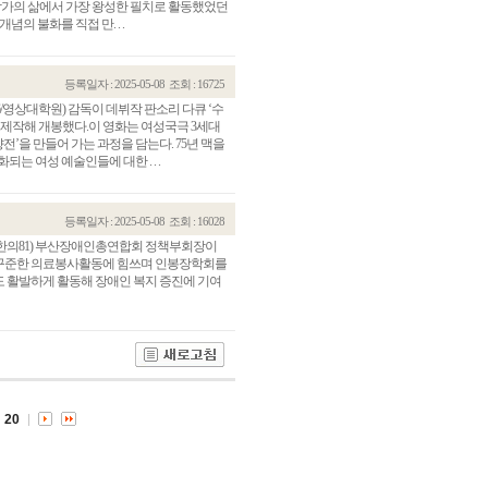
 작가의 삶에서 가장 왕성한 필치로 활동했었던
념의 불화를 직접 만. . .
등록일자 : 2025-05-08
조회 : 16725
영상대학원) 감독이 데뷔작 판소리 다큐 ‘수
를 제작해 개봉했다.이 영화는 여성국극 3세대
전’을 만들어 가는 과정을 담는다. 75년 맥을
는 여성 예술인들에 대한 . . .
등록일자 : 2025-05-08
조회 : 16028
(한의81) 부산장애인총연합회 정책부회장이
 꾸준한 의료봉사활동에 힘쓰며 인봉장학회를
관건립기금 기부자
공지사항
 활발하게 활동해 장애인 복지 증진에 기여
학발전기금 기부자
자유게시판
랑스러운 동국인
회비·장학기금 안내
연락처 수정
동국의료원 혜택
만해마을 할인 혜택
20
지부지회 링크
동문기업 링크