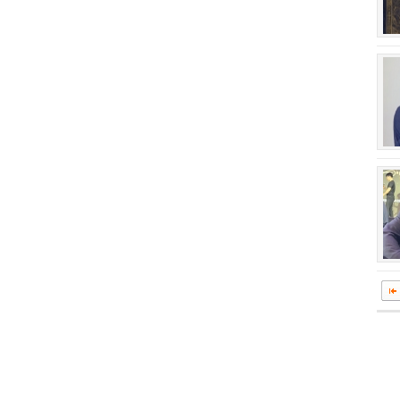
회장 인사말
이사장 인사말
상임위원회
임원 현황
감사
연혁·사업실적
연혁
역대 이사장
역대회장
정관
회칙
결산 공시
회장 및 감사 선임규정
기부금
찾아오시는 길