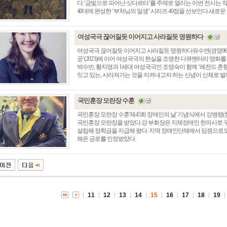
다.‘금빛으로 피어난 싯다르타’를 주제로 열리는 이번 전시는
40대에 완성한 ‘부처님의 일생’ 시리즈 40점을 선보인다.새로운 개
여성국극 끊어질듯 이어지고 사라질듯 영원하다
여성국극 끊어질듯 이어지고 사라질듯 영원하다유수연(경영96/
궁’(2023)에 이어 여성국극의 현실을 조명한 다큐멘터리 영화
박수빈, 황지영과 1세대 여성국극인 조영숙이 함께 ‘레전드 춘향
잇고 있는, 사라져가는 것을 지켜내고자 하는 신념이 신체로 발화되
국민훈장 모란장 수훈
국민훈장 모란장 수훈'제45회 장애인의 날' 기념식에서 강병령
국민훈장 모란장을 받았다.강 부회장은 지체장애인 한의사로
총동창회 소식
동문동정
회
설립해 장학금을 지급해 왔다. 지역 장애인단체에서 임원으로도
해온 공로를 인정받았다.
모교 소식
동국의 창
장
지부·지회 소식
동국인 인터뷰
자
언론에 비친 동국
경조사
동창회보
이달의 시
포토뉴스
11
12
13
14
15
16
17
18
19
영상갤러리