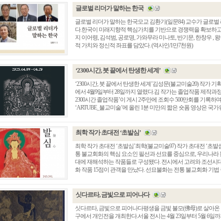
글로벌 리더가 말하는 한국
글로벌 리더가 말하는 한국모교 김환기(일문84) 교수가 글로벌
다.한국이 미래지향적 핵심가치를 기반으로 경쟁력을 확보하고
지 이어령, 김석범, 공로명, 가와무라 미나토, 반기문, 한창우 ,
적 가치와 정신적 좌표를 담았다. (역사인/1만7천원)
‘2300시간, 붓 끝에서 탄생한 세계’
‘2300시간, 붓 끝에서 탄생한 세계’김성문(불교미술20) 작가
에서 4월9일부터 28일까지 열렸다.김 작가는 졸업작품 제작과정
2300시간 졸업작품’이 게시 2주만에 조회수 500만회를 기록하며 
‘ARTUBE_불교미술’에 올린 1분 미만의 짧은 숏폼 영상은 국가유
최학 작가 초대전 ‘초발심’
최학 작가 초대전 ‘초발심’최학(불교미술97) 작가 초대전 ‘초
통 불교회화의 핵심 요소인 필선과 선묘를 중심으로, 우리나라
대에 재해석하는 작품들로 구성됐다. 전시에서 고려와 조선시대
화 작품 15점이 관객을 만났다. 선묘불화는 전통 불교회화 기법 중
싯다르타, 금빛으로 피어나다
싯다르타, 금빛으로 피어나다평생을 금빛 불모(佛母)로 살아온 
구에서 개인전을 개최한다.서울 전시는 4월 23일부터 5월 6일까지