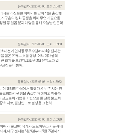
등록일자 : 2025-05-08
조회 : 16417
 리더들의 진솔한 이야기를 담아 책을 출간했
 지구촌의 평화/공생을 위해 무엇이 필요한
 왕청일 등 일곱 분과 대담을 통해 오늘날 인문학
등록일자 : 2025-05-08
조회 : 16980
 기획초대전이 인사동 무우수갤러리 4층 전시관
을 담은 유튜브 숏폼 영상 ‘어느 미대생의
큰 화제를 모았다. 2023년 3월 유튜브 채널
산청을 비롯해. . .
등록일자 : 2025-05-08
조회 : 15962
발심’이 갤러리한옥에서 열렸다. 이번 전시는 전
 불교회화의 원형을 충실히 재현하고 이를 현
 선묘불화 기법을 기반으로 한 전통 불교회
 하나로, 필선만으로 불상을 표현하. . .
등록일자 : 2025-05-08
조회 : 16328
이해기(불교84) 작가가 토포하우스 서울과 대
며, 대구 전시는 5월 9일부터 5월 25일까지