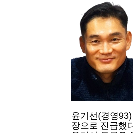
윤기선
(
경영
93
장으로 진급했