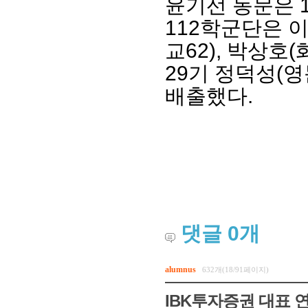
윤기선 동문은
112
학군단은 
교
62),
박상호
(
29
기 정덕성
(
영
배출했다
.
회장 인사말
이사장 인사말
총동창회
상임위원회
임원 현황
모교 소
감사
연혁·사업실적
지부·지
연혁
역대 이사장
언론에 
댓글
0
개
역대회장
정관
동창회
회칙
결산 공시
포토뉴
회장 및 감사 선임규정
기부금
영상갤
alumnus
632개(18/91페이지)
찾아오시는 길
IBK투자증권 대표 