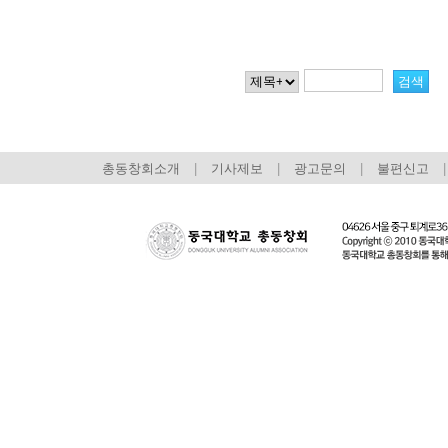
총동창회소개
|
기사제보
|
광고문의
|
불편신고
|
회장 인사말
이사장 인사말
총동창회
상임위원회
임원 현황
모교 소
감사
연혁·사업실적
지부·지
연혁
역대 이사장
언론에 
역대회장
정관
동창회
회칙
결산 공시
포토뉴
회장 및 감사 선임규정
기부금
영상갤
찾아오시는 길