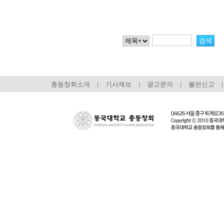
총동창회소개
|
기사제보
|
광고문의
|
불편신고
|
회장 인사말
이사장 인사말
총동창회
상임위원회
임원 현황
모교 소
감사
연혁·사업실적
지부·지
연혁
역대 이사장
언론에 
역대회장
정관
동창회
회칙
결산 공시
포토뉴
회장 및 감사 선임규정
기부금
영상갤
찾아오시는 길