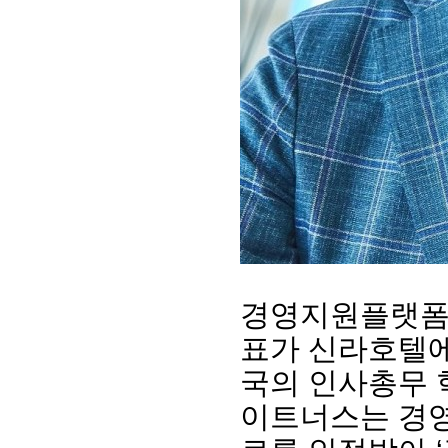
회장 인사말
이사장 인사말
총동창회
상임위원회
임원 현황
모교 소
감사
연혁·사업실적
지부·지
경영지원플랫폼 
연혁
역대 이사장
언론에 
표가 신라호텔에서
역대회장
정관
동창회
회칙
결산 공시
포토뉴
국의 인사총무 
회장 및 감사 선임규정
기부금
영상갤
이트너스는 경영
찾아오시는 길