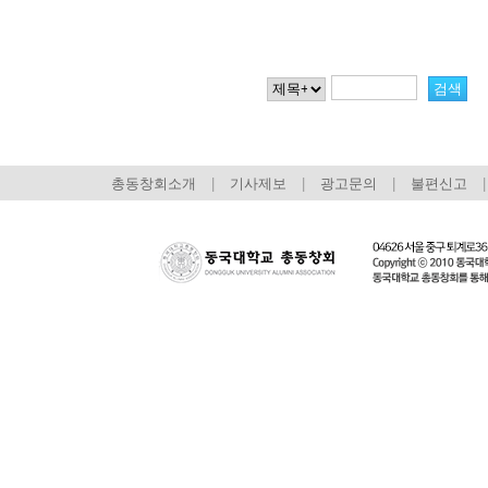
총동창회소개
|
기사제보
|
광고문의
|
불편신고
|
회장 인사말
이사장 인사말
총동창회
상임위원회
임원 현황
모교 소
감사
연혁·사업실적
지부·지
연혁
역대 이사장
언론에 
역대회장
정관
동창회
회칙
결산 공시
포토뉴
회장 및 감사 선임규정
기부금
영상갤
찾아오시는 길