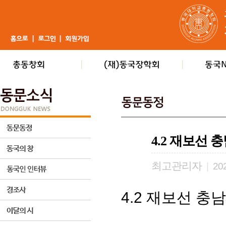
4.2 재보선
최고관리자
|
202
4.2 재보선 충