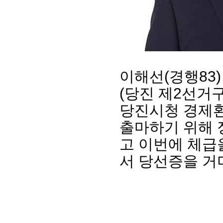
이해선(경행83)
(당진 제2선거
당진시청 경제
출마하기 위해 
회장 인사말
이사장 인사말
총동창회
상임위원회
임원 현황
모교 소
고 이번에 체급
감사
연혁·사업실적
지부·지
서 당선증을 거
연혁
역대 이사장
언론에 
역대회장
정관
동창회
회칙
결산 공시
포토뉴
회장 및 감사 선임규정
기부금
영상갤
찾아오시는 길