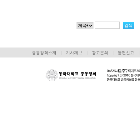
총동창회소개
|
기사제보
|
광고문의
|
불편신고
|
회장 인사말
이사장 인사말
총동창회
상임위원회
임원 현황
모교 소
감사
연혁·사업실적
지부·지
연혁
역대 이사장
언론에 
역대회장
정관
동창회
회칙
결산 공시
포토뉴
회장 및 감사 선임규정
기부금
영상갤
찾아오시는 길